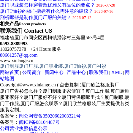
厦门职业装怎样穿着既优雅又有品位的要点？
2026-07-28
厦门T恤衫的核心指标有什么需注意的建议？
2026-07-16
剖析哪些是制作厦门厂服的关键？
2026-07-12
相关产品
Recent products
联系我们 Contact US
福建省厦门市同安区西柯镇潘涂村三落里563号4层
0592-8889993
18020757378 / 24 Hours 服务
80661257@qq.com
www.xinlange.cn
厦门制服厦门厂服,厦门职业装,厦门T恤衫,厦门衬衫
网站首页
|
公司简介
|
新闻中心
|
产品中心
|
联系我们
|
XML
|
网
站地图
|
Copyright©
www.xinlange.cn
(
点击复制
)厦门欣兰格服装厂
厦门广告衫怎么样？厦门制服哪家便宜？厦门工作服,厦门厨师
服哪家好？厦门厂服好不好？厦门劳保服哪里找？厦门制服,厦
门工作服,厦门厂服怎么联系？厦门欣兰格服装厂主要提供各类
服装定制。
备案号：
闽公网安备35020602003321号
备案号：
闽ICP备08104487号
公司营业执照信息公示