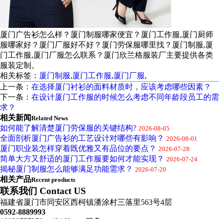
厦门广告衫怎么样？厦门制服哪家便宜？厦门工作服,厦门厨师
服哪家好？厦门厂服好不好？厦门劳保服哪里找？厦门制服,厦
门工作服,厦门厂服怎么联系？厦门欣兰格服装厂主要提供各类
服装定制。
相关标签：
厦门制服
,
厦门工作服
,
厦门厂服
,
上一条：
在选择厦门衬衫的面料材质时，应该考虑哪些因素？
下一条：
在设计厦门工作服的时候怎么考虑不同年龄段员工的需
求？
相关新闻
Related News
如何能了解清楚厦门劳保服的关键结构?
2026-08-05
全面剖析厦门广告衫的工艺设计对哪些有影响？
2026-08-01
厦门职业装怎样穿着既优雅又有品位的要点？
2026-07-28
简单大方又舒适的厦门工作服要如何才能实现？
2026-07-24
揭秘厦门制服怎么能够满足功能需求？
2026-07-20
相关产品
Recent products
联系我们 Contact US
福建省厦门市同安区西柯镇潘涂村三落里563号4层
0592-8889993