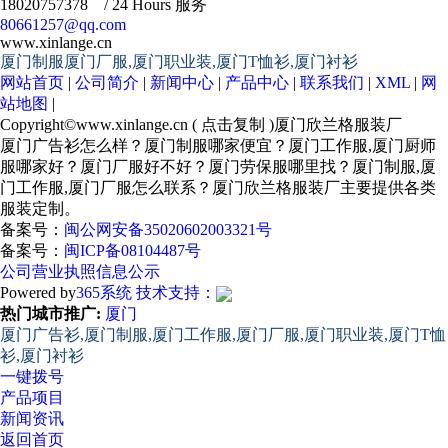
18020757378 / 24 Hours 服务
80661257@qq.com
www.xinlange.cn
厦门制服厦门厂服,厦门职业装,厦门T恤衫,厦门衬衫
网站首页
|
公司简介
|
新闻中心
|
产品中心
|
联系我们
|
XML
|
网
站地图
|
Copyright©
www.xinlange.cn
(
点击复制
)厦门欣兰格服装厂
厦门广告衫怎么样？厦门制服哪家便宜？厦门工作服,厦门厨师
服哪家好？厦门厂服好不好？厦门劳保服哪里找？厦门制服,厦
门工作服,厦门厂服怎么联系？厦门欣兰格服装厂主要提供各类
服装定制。
备案号：
闽公网安备35020602003321号
备案号：
闽ICP备08104487号
公司营业执照信息公示
Powered by
365系统
技术支持：
热门城市推广:
厦门
厦门广告衫,厦门制服,厦门工作服,厦门厂服,厦门职业装,厦门T恤
衫,厦门衬衫
一键拨号
产品项目
新闻资讯
返回首页