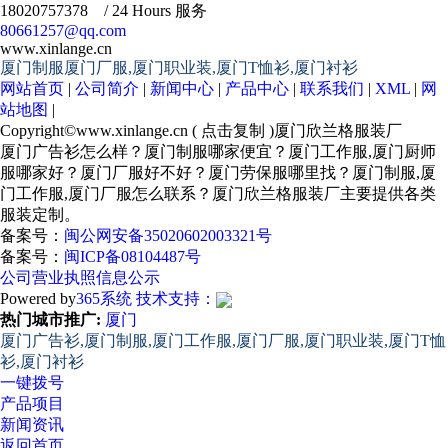
18020757378 / 24 Hours 服务
80661257@qq.com
www.xinlange.cn
厦门制服厦门厂服,厦门职业装,厦门T恤衫,厦门衬衫
网站首页
|
公司简介
|
新闻中心
|
产品中心
|
联系我们
|
XML
|
网
站地图
|
Copyright©
www.xinlange.cn
(
点击复制
)厦门欣兰格服装厂
厦门广告衫怎么样？厦门制服哪家便宜？厦门工作服,厦门厨师
服哪家好？厦门厂服好不好？厦门劳保服哪里找？厦门制服,厦
门工作服,厦门厂服怎么联系？厦门欣兰格服装厂主要提供各类
服装定制。
备案号：
闽公网安备35020602003321号
备案号：
闽ICP备08104487号
公司营业执照信息公示
Powered by
365系统
技术支持：
热门城市推广:
厦门
厦门广告衫,厦门制服,厦门工作服,厦门厂服,厦门职业装,厦门T恤
衫,厦门衬衫
一键拨号
产品项目
新闻资讯
返回首页