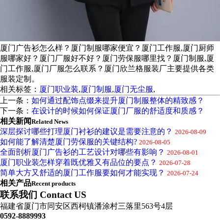
厦门广告衫怎么样？厦门制服哪家便宜？厦门工作服,厦门厨师
服哪家好？厦门厂服好不好？厦门劳保服哪里找？厦门制服,厦
门工作服,厦门厂服怎么联系？厦门欣兰格服装厂主要提供各类
服装定制。
相关标签：
厦门职业装
,
厦门制服
,
厦门无尘服
,
上一条：
如何通过配饰点缀来提升厦门制服整体的精致感？
下一条：
在设计的时候如何保证厦门厂服的舒适度和质感？
相关新闻
Related News
深层探讨哪些打理厦门衬衫的建议是需要注意的？
2026-08-09
如何能了解清楚厦门劳保服的关键结构?
2026-08-05
全面剖析厦门广告衫的工艺设计对哪些有影响？
2026-08-01
厦门职业装怎样穿着既优雅又有品位的要点？
2026-07-28
简单大方又舒适的厦门工作服要如何才能实现？
2026-07-24
相关产品
Recent products
联系我们 Contact US
福建省厦门市同安区西柯镇潘涂村三落里563号4层
0592-8889993