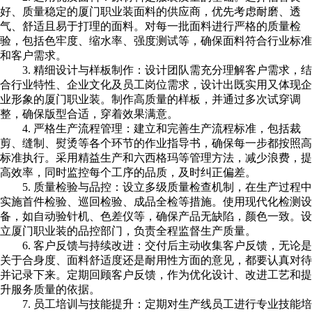
好、质量稳定的厦门职业装面料的供应商，优先考虑耐磨、透
气、舒适且易于打理的面料。对每一批面料进行严格的质量检
验，包括色牢度、缩水率、强度测试等，确保面料符合行业标准
和客户需求。
3. 精细设计与样板制作：设计团队需充分理解客户需求，结
合行业特性、企业文化及员工岗位需求，设计出既实用又体现企
业形象的厦门职业装。制作高质量的样板，并通过多次试穿调
整，确保版型合适，穿着效果满意。
4. 严格生产流程管理：建立和完善生产流程标准，包括裁
剪、缝制、熨烫等各个环节的作业指导书，确保每一步都按照高
标准执行。采用精益生产和六西格玛等管理方法，减少浪费，提
高效率，同时监控每个工序的品质，及时纠正偏差。
5. 质量检验与品控：设立多级质量检查机制，在生产过程中
实施首件检验、巡回检验、成品全检等措施。使用现代化检测设
备，如自动验针机、色差仪等，确保产品无缺陷，颜色一致。设
立厦门职业装的品控部门，负责全程监督生产质量。
6. 客户反馈与持续改进：交付后主动收集客户反馈，无论是
关于合身度、面料舒适度还是耐用性方面的意见，都要认真对待
并记录下来。定期回顾客户反馈，作为优化设计、改进工艺和提
升服务质量的依据。
7. 员工培训与技能提升：定期对生产线员工进行专业技能培