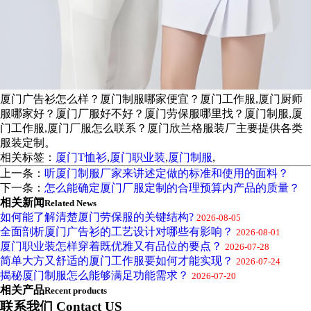
厦门广告衫怎么样？厦门制服哪家便宜？厦门工作服,厦门厨师
服哪家好？厦门厂服好不好？厦门劳保服哪里找？厦门制服,厦
门工作服,厦门厂服怎么联系？厦门欣兰格服装厂主要提供各类
服装定制。
相关标签：
厦门T恤衫
,
厦门职业装
,
厦门制服
,
上一条：
听厦门制服厂家来讲述定做的标准和使用的面料？
下一条：
怎么能确定厦门厂服定制的合理预算内产品的质量？
相关新闻
Related News
如何能了解清楚厦门劳保服的关键结构?
2026-08-05
全面剖析厦门广告衫的工艺设计对哪些有影响？
2026-08-01
厦门职业装怎样穿着既优雅又有品位的要点？
2026-07-28
简单大方又舒适的厦门工作服要如何才能实现？
2026-07-24
揭秘厦门制服怎么能够满足功能需求？
2026-07-20
相关产品
Recent products
联系我们 Contact US