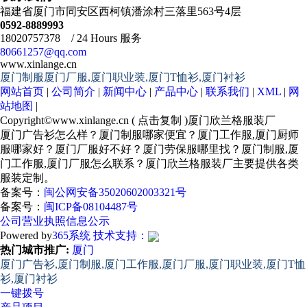
福建省厦门市同安区西柯镇潘涂村三落里563号4层
0592-8889993
18020757378 / 24 Hours 服务
80661257@qq.com
www.xinlange.cn
厦门制服厦门厂服,厦门职业装,厦门T恤衫,厦门衬衫
网站首页
|
公司简介
|
新闻中心
|
产品中心
|
联系我们
|
XML
|
网
站地图
|
Copyright©
www.xinlange.cn
(
点击复制
)厦门欣兰格服装厂
厦门广告衫怎么样？厦门制服哪家便宜？厦门工作服,厦门厨师
服哪家好？厦门厂服好不好？厦门劳保服哪里找？厦门制服,厦
门工作服,厦门厂服怎么联系？厦门欣兰格服装厂主要提供各类
服装定制。
备案号：
闽公网安备35020602003321号
备案号：
闽ICP备08104487号
公司营业执照信息公示
Powered by
365系统
技术支持：
热门城市推广:
厦门
厦门广告衫,厦门制服,厦门工作服,厦门厂服,厦门职业装,厦门T恤
衫,厦门衬衫
一键拨号