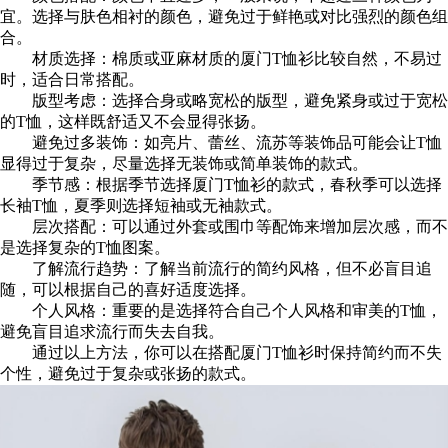
宜。选择与肤色相衬的颜色，避免过于鲜艳或对比强烈的颜色组
合。
材质选择：棉质或亚麻材质的厦门T恤衫比较自然，不易过
时，适合日常搭配。
版型考虑：选择合身或略宽松的版型，避免紧身或过于宽松
的T恤，这样既舒适又不会显得张扬。
避免过多装饰：如亮片、蕾丝、流苏等装饰品可能会让T恤
显得过于复杂，尽量选择无装饰或简单装饰的款式。
季节感：根据季节选择厦门T恤衫的款式，春秋季可以选择
长袖T恤，夏季则选择短袖或无袖款式。
层次搭配：可以通过外套或围巾等配饰来增加层次感，而不
是选择复杂的T恤图案。
了解流行趋势：了解当前流行的简约风格，但不必盲目追
随，可以根据自己的喜好适度选择。
个人风格：重要的是选择符合自己个人风格和审美的T恤，
避免盲目追求流行而失去自我。
通过以上方法，你可以在搭配厦门T恤衫时保持简约而不失
个性，避免过于复杂或张扬的款式。