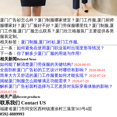
厦门广告衫怎么样？厦门制服哪家便宜？厦门工作服,厦门厨师
服哪家好？厦门厂服好不好？厦门劳保服哪里找？厦门制服,厦
门工作服,厦门厂服怎么联系？厦门欣兰格服装厂主要提供各类
服装定制。
相关标签：
厦门制服
,
厦门衬衫
,
厦门工作服
,
上一条：
如何避免在使用厦门职业装时出现变形等情况？
下一条：
你了解多少厦门厂服的用途与作用?
相关新闻
Related News
如何能了解清楚厦门劳保服的关键结构?
2026-08-05
全面剖析厦门广告衫的工艺设计对哪些有影响？
2026-08-01
简单大方又舒适的厦门工作服要如何才能实现？
2026-07-24
揭秘厦门制服怎么能够满足功能需求？
2026-07-20
解析厦门广告衫面料选择与工艺差异对实际穿着体验的影响？
2026-07-08
相关产品
Recent products
联系我们 Contact US
福建省厦门市同安区西柯镇潘涂村三落里563号4层
0592-8889993