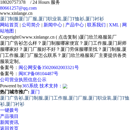
18020757378 / 24 Hours 服务
80661257@qq.com
www.xinlange.cn
厦门制服厦门厂服,厦门职业装,厦门T恤衫,厦门衬衫
网站首页
|
公司简介
|
新闻中心
|
产品中心
|
联系我们
|
XML
|
网
站地图
|
Copyright©
www.xinlange.cn
(
点击复制
)厦门欣兰格服装厂
厦门广告衫怎么样？厦门制服哪家便宜？厦门工作服,厦门厨师
服哪家好？厦门厂服好不好？厦门劳保服哪里找？厦门制服,厦
门工作服,厦门厂服怎么联系？厦门欣兰格服装厂主要提供各类
服装定制。
备案号：
闽公网安备35020602003321号
备案号：
闽ICP备08104487号
公司营业执照信息公示
Powered by
365系统
技术支持：
热门城市推广:
厦门
厦门广告衫,厦门制服,厦门工作服,厦门厂服,厦门职业装,厦门T恤
衫,厦门衬衫
一键拨号
产品项目
新闻资讯
返回首页