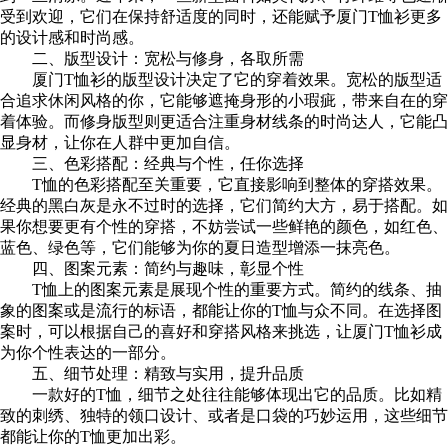
受到欢迎，它们在保持舒适度的同时，还能赋予厦门T恤衫更多
的设计感和时尚感。
二、版型设计：宽松与修身，各取所需
厦门T恤衫的版型设计决定了它的穿着效果。宽松的版型适
合追求休闲风格的你，它能够遮掩身形的小瑕疵，带来自在的穿
着体验。而修身版型则更适合注重身材线条的时尚达人，它能凸
显身材，让你在人群中更加自信。
三、色彩搭配：经典与个性，任你选择
T恤的色彩搭配至关重要，它直接影响到整体的穿搭效果。
经典的黑白灰是永不过时的选择，它们简约大方，易于搭配。如
果你想要更有个性的穿搭，不妨尝试一些鲜艳的颜色，如红色、
蓝色、绿色等，它们能够为你的夏日造型增添一抹亮色。
四、图案元素：简约与趣味，彰显个性
T恤上的图案元素是展现个性的重要方式。简约的线条、抽
象的图案或是流行的标语，都能让你的T恤与众不同。在选择图
案时，可以根据自己的喜好和穿搭风格来挑选，让厦门T恤衫成
为你个性表达的一部分。
五、细节处理：精致与实用，提升品质
一款好的T恤，细节之处往往能够体现出它的品质。比如精
致的刺绣、独特的领口设计、或者是口袋的巧妙运用，这些细节
都能让你的T恤更加出彩。