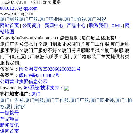
18020757378 / 24 Hours 服务
80661257@qq.com
www.xinlange.cn
厦门制服厦门厂服,厦门职业装,厦门T恤衫,厦门衬衫
网站首页
|
公司简介
|
新闻中心
|
产品中心
|
联系我们
|
XML
|
网
站地图
|
Copyright©
www.xinlange.cn
(
点击复制
)厦门欣兰格服装厂
厦门广告衫怎么样？厦门制服哪家便宜？厦门工作服,厦门厨师
服哪家好？厦门厂服好不好？厦门劳保服哪里找？厦门制服,厦
门工作服,厦门厂服怎么联系？厦门欣兰格服装厂主要提供各类
服装定制。
备案号：
闽公网安备35020602003321号
备案号：
闽ICP备08104487号
公司营业执照信息公示
Powered by
365系统
技术支持：
热门城市推广:
厦门
厦门广告衫,厦门制服,厦门工作服,厦门厂服,厦门职业装,厦门T恤
衫,厦门衬衫
一键拨号
产品项目
新闻资讯
返回首页