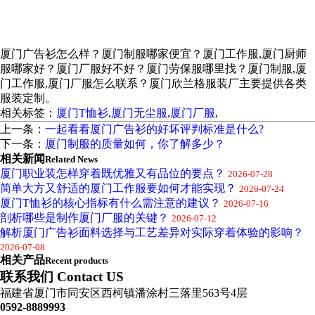
厦门广告衫怎么样？厦门制服哪家便宜？厦门工作服,厦门厨师
服哪家好？厦门厂服好不好？厦门劳保服哪里找？厦门制服,厦
门工作服,厦门厂服怎么联系？厦门欣兰格服装厂主要提供各类
服装定制。
相关标签：
厦门T恤衫
,
厦门无尘服
,
厦门厂服
,
上一条：
一起看看厦门广告衫的好坏评判标准是什么?
下一条：
厦门制服的质量如何，你了解多少？
相关新闻
Related News
厦门职业装怎样穿着既优雅又有品位的要点？
2026-07-28
简单大方又舒适的厦门工作服要如何才能实现？
2026-07-24
厦门T恤衫的核心指标有什么需注意的建议？
2026-07-16
剖析哪些是制作厦门厂服的关键？
2026-07-12
解析厦门广告衫面料选择与工艺差异对实际穿着体验的影响？
2026-07-08
相关产品
Recent products
联系我们 Contact US
福建省厦门市同安区西柯镇潘涂村三落里563号4层
0592-8889993