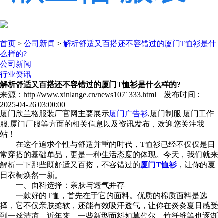
首页
>
公司新闻
>
解析舒适又百搭还不容错过的厦门T恤衫是什
么样的?
公司新闻
行业资讯
解析舒适又百搭还不容错过的厦门T恤衫是什么样的?
来源：http://www.xinlange.cn/news1071333.html 发布时间 :
2025-04-26 03:00:00
厦门欣兰格服装厂官网主要展示
厦门广告衫
,厦门制服,厦门工作
服,厦门厂服等方面的相关信息以及资讯发布，欢迎您关注我
站！
在这个追求个性与舒适并重的时代，T恤衫已经不仅仅是日
常穿搭的基础单品，更是一种生活态度的体现。今天，我们就来
解析一下那些既舒适又百搭，不容错过的
厦门T恤衫
，让你的夏
日衣橱焕然一新。
一、面料选择：亲肤与透气并存
一款好的T恤，首先在于它的面料。优质的棉质面料是选
择，它不仅亲肤柔软，还能有效吸汗透气，让你在炎炎夏日感受
到一丝清凉。近年来，一些新型面料如莫代尔、竹纤维等也逐渐