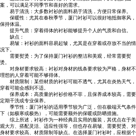
案，可以满足不同季节和喜好的需求。
易于清洗：大多数衬衫的面料易于清洗，方便日常保养。
保暖性：尤其在春秋季节，厦门衬衫可以很好地抵御寒风，
保持体温。
提升气质：穿着得体的衬衫能够提升个人的气质和自信。
缺点：
易皱：衬衫的面料容易起皱，尤其是在穿着或存放不当的情
况下。
需要熨烫：为了保持厦门衬衫的整洁和美观，经常需要熨
烫。
对身材要求较高：衬衫对身材的线条要求较为严格，身材不
理想的人穿着可能不够得体。
材质限制：某些材质的衬衫可能不透气，尤其在炎热天气，
穿着可能会感到不适。
保养成本：高质量的衬衫价格不菲，且保养成本较高，需要
定期干洗或专业保养。
季节性：厦门衬衫的适用季节较为广泛，但在极端天气条件
下（如极寒或极热），可能需要额外的保暖或防晒措施。
综上所述，衬衫作为一种经典且实用的服装，其优点在于美
观大方、搭配灵活、适应性强等，但也存在易皱、需要熨烫、对
身材要求较高、材质限制等缺点。在选择厦门衬衫时，应根据个