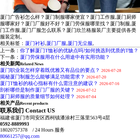
厦门广告衫怎么样？厦门制服哪家便宜？厦门工作服,厦门厨师
服哪家好？厦门厂服好不好？厦门劳保服哪里找？厦门制服,厦
门工作服,厦门厂服怎么联系？厦门欣兰格服装厂主要提供各类
服装定制。
相关标签：
厦门衬衫
,
厦门厂服
,
厦门无尘服
,
上一条：
你了解厦门T恤衫的优缺点吗?如何挑选到优质的T恤？
下一条：
厦门劳保服用在什么用途中有实用功能？
相关新闻
Related News
厦门职业装怎样穿着既优雅又有品位的要点？
2026-07-28
揭秘厦门制服怎么能够满足功能需求？
2026-07-20
厦门T恤衫的核心指标有什么需注意的建议？
2026-07-16
剖析哪些是制作厦门厂服的关键？
2026-07-12
厦门厨师服的质量细节如何处理？
2026-07-04
相关产品
Recent products
联系我们 Contact US
福建省厦门市同安区西柯镇潘涂村三落里563号4层
0592-8889993
18020757378 / 24 Hours 服务
80661257@qq.com