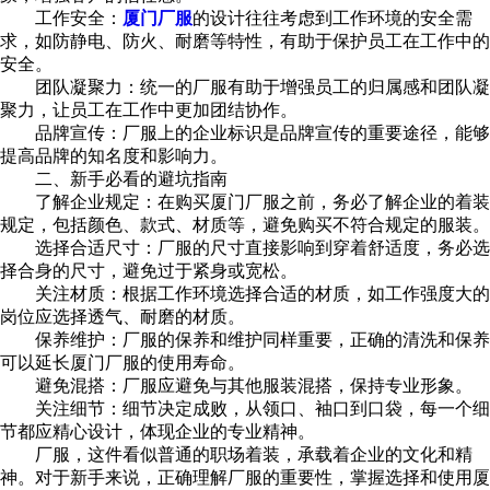
工作安全：
厦门厂服
的设计往往考虑到工作环境的安全需
求，如防静电、防火、耐磨等特性，有助于保护员工在工作中的
安全。
团队凝聚力：统一的厂服有助于增强员工的归属感和团队凝
聚力，让员工在工作中更加团结协作。
品牌宣传：厂服上的企业标识是品牌宣传的重要途径，能够
提高品牌的知名度和影响力。
二、新手必看的避坑指南
了解企业规定：在购买厦门厂服之前，务必了解企业的着装
规定，包括颜色、款式、材质等，避免购买不符合规定的服装。
选择合适尺寸：厂服的尺寸直接影响到穿着舒适度，务必选
择合身的尺寸，避免过于紧身或宽松。
关注材质：根据工作环境选择合适的材质，如工作强度大的
岗位应选择透气、耐磨的材质。
保养维护：厂服的保养和维护同样重要，正确的清洗和保养
可以延长厦门厂服的使用寿命。
避免混搭：厂服应避免与其他服装混搭，保持专业形象。
关注细节：细节决定成败，从领口、袖口到口袋，每一个细
节都应精心设计，体现企业的专业精神。
厂服，这件看似普通的职场着装，承载着企业的文化和精
神。对于新手来说，正确理解厂服的重要性，掌握选择和使用厦