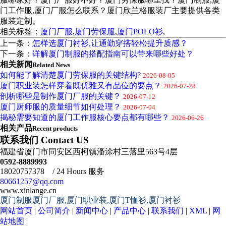
门工作服,厦门厂服怎么联系？厦门欣兰格服装厂主要提供各类
服装定制。
相关标签：
厦门厂服
,
厦门劳保服
,
厦门POLO衫
,
上一条：
怎样选厦门衬衫,让通勤穿搭轻松提升质感？
下一条：
详解厦门制服的搭配指南可以带来哪些好处？
相关新闻
Related News
如何能了解清楚厦门劳保服的关键结构?
2026-08-05
厦门职业装怎样穿着既优雅又有品位的要点？
2026-07-28
剖析哪些是制作厦门厂服的关键？
2026-07-12
厦门厨师服的质量细节如何处理？
2026-07-04
揭秘需要知道的厦门工作服核心要点都有哪些？
2026-06-26
相关产品
Recent products
联系我们 Contact US
福建省厦门市同安区西柯镇潘涂村三落里563号4层
0592-8889993
18020757378 / 24 Hours 服务
80661257@qq.com
www.xinlange.cn
厦门制服厦门厂服,厦门职业装,厦门T恤衫,厦门衬衫
网站首页
|
公司简介
|
新闻中心
|
产品中心
|
联系我们
|
XML
|
网
站地图
|