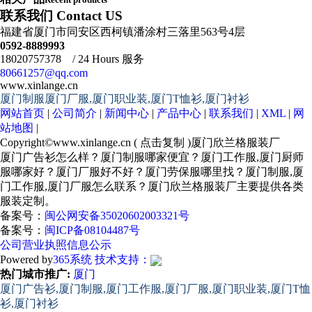
联系我们 Contact US
福建省厦门市同安区西柯镇潘涂村三落里563号4层
0592-8889993
18020757378 / 24 Hours 服务
80661257@qq.com
www.xinlange.cn
厦门制服厦门厂服,厦门职业装,厦门T恤衫,厦门衬衫
网站首页
|
公司简介
|
新闻中心
|
产品中心
|
联系我们
|
XML
|
网
站地图
|
Copyright©
www.xinlange.cn
(
点击复制
)厦门欣兰格服装厂
厦门广告衫怎么样？厦门制服哪家便宜？厦门工作服,厦门厨师
服哪家好？厦门厂服好不好？厦门劳保服哪里找？厦门制服,厦
门工作服,厦门厂服怎么联系？厦门欣兰格服装厂主要提供各类
服装定制。
备案号：
闽公网安备35020602003321号
备案号：
闽ICP备08104487号
公司营业执照信息公示
Powered by
365系统
技术支持：
热门城市推广:
厦门
厦门广告衫,厦门制服,厦门工作服,厦门厂服,厦门职业装,厦门T恤
衫,厦门衬衫