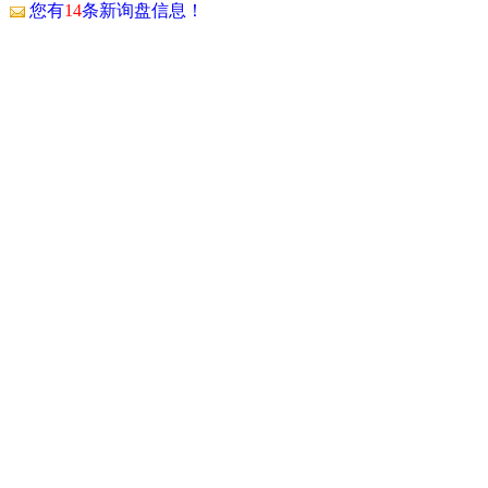
！
您有
14
条新询盘信息！