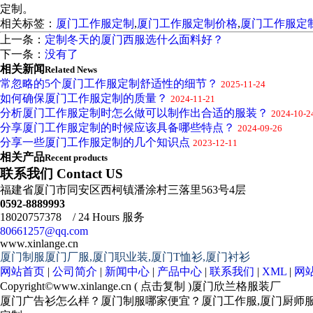
定制。
相关标签：
厦门工作服定制
,
厦门工作服定制价格
,
厦门工作服定
上一条：
定制冬天的厦门西服选什么面料好？
下一条：
没有了
相关新闻
Related News
常忽略的5个厦门工作服定制舒适性的细节？
2025-11-24
如何确保厦门工作服定制的质量？
2024-11-21
分析厦门工作服定制时怎么做可以制作出合适的服装？
2024-10-2
分享厦门工作服定制的时候应该具备哪些特点？
2024-09-26
分享一些厦门工作服定制的几个知识点
2023-12-11
相关产品
Recent products
联系我们 Contact US
福建省厦门市同安区西柯镇潘涂村三落里563号4层
0592-8889993
18020757378 / 24 Hours 服务
80661257@qq.com
www.xinlange.cn
厦门制服厦门厂服,厦门职业装,厦门T恤衫,厦门衬衫
网站首页
|
公司简介
|
新闻中心
|
产品中心
|
联系我们
|
XML
|
网
Copyright©
www.xinlange.cn
(
点击复制
)厦门欣兰格服装厂
厦门广告衫怎么样？厦门制服哪家便宜？厦门工作服,厦门厨师