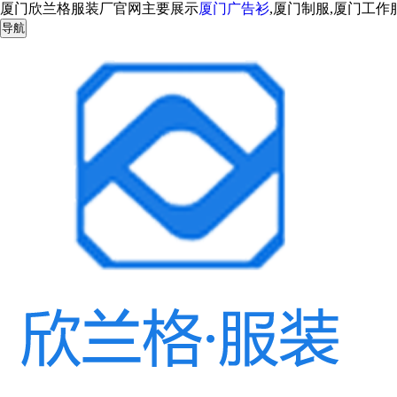
厦门欣兰格服装厂官网主要展示
厦门广告衫
,厦门制服,厦门工
导航