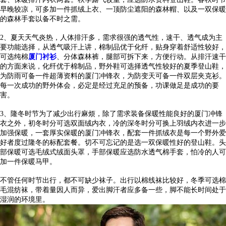
早晚较凉，可多加一件抓绒上衣、一顶防尘遮阳的森林帽、以及一双保暖
的森林手套以备不时之需。
2、夏天天气炎热，人体排汗多，需求很强的透气性，速干、透气成为主
要功能选择，从透气吸汗上讲，棉制品优于化纤，贴身穿着舒适性较好，
可选纯棉
厦门衬衫
、分体森林裤，腿部可拆下来，方便行动。从排汗速干
的方面来说，化纤优于棉制品，野外鞋可选择透气性较好的夏季登山鞋，
为防雨可备一件超薄资料的
厦门冲锋衣
，为防变天可备一件双层夹克衫。
每一次成功的野外体会，必定是经过充足的预备，功课做足是成功的要
害。
3、隆冬时节为了减少出行麻烦，除了需求装备保暖性能良好的
厦门冲锋
衣
之外，初冬时分可选双面绒内衣，冷的深冬时分可换上羽绒内衣进一步
加强保暖，一套厚实保暖的
厦门冲锋衣
，配套一件抓绒衣是每一个野外爱
好者度过隆冬的标配套餐。切不可忘记的是选一双保暖性好的登山鞋。头
部保暖可选毛绒式绒面头罩，手部保暖应选防水透气棉手套，怕冷的人可
加一件保暖马甲。
不管任何时节出行，都不可缺少袜子。出行以棉线袜比较好，冬季可选棉
毛混纺袜，带着量因人而异，爱出脚汗者应多备一些，脚不能长时间处于
湿润的环境里。