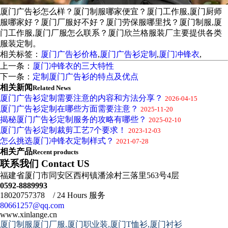
厦门广告衫怎么样？厦门制服哪家便宜？厦门工作服,厦门厨师
服哪家好？厦门厂服好不好？厦门劳保服哪里找？厦门制服,厦
门工作服,厦门厂服怎么联系？厦门欣兰格服装厂主要提供各类
服装定制。
相关标签：
厦门广告衫价格
,
厦门广告衫定制
,
厦门冲锋衣
,
上一条：
厦门冲锋衣的三大特性
下一条：
定制厦门广告衫的特点及优点
相关新闻
Related News
厦门广告衫定制需要注意的内容和方法分享？
2026-04-15
厦门广告衫定制在哪些方面需要注意？
2025-11-20
揭秘厦门广告衫定制服务的攻略有哪些？
2025-02-10
厦门广告衫定制裁剪工艺7个要求！
2023-12-03
怎么挑选厦门冲锋衣定制样式？
2021-07-28
相关产品
Recent products
联系我们 Contact US
福建省厦门市同安区西柯镇潘涂村三落里563号4层
0592-8889993
18020757378 / 24 Hours 服务
80661257@qq.com
www.xinlange.cn
厦门制服厦门厂服,厦门职业装,厦门T恤衫,厦门衬衫