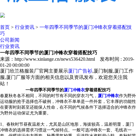
首页
>
行业资讯
>
一年四季不同季节的厦门冲锋衣穿着搭配技
巧
公司新闻
行业资讯
一年四季不同季节的厦门冲锋衣穿着搭配技巧
来源：http://www.xinlange.cn/news536420.html 发布时间 : 2019-
01-20 00:00:00
厦门欣兰格服装厂官网主要展示
厦门广告衫
,厦门制服,厦门工作
服,厦门厂服等方面的相关信息以及资讯发布，欢迎您关注我
站！
一年四季不同季节的
厦门冲锋衣
穿着搭配技巧
春夏秋冬各不相同，不同的时节有不同的穿衣习气，
厦门冲锋衣
作为野外
运动服的抢手选择也不破例，冲锋衣不单单是一件外套，它丰厚的功能性
在要害时刻甚至还能保人性命，在不同的气候条件下选择适合的冲锋衣作
为野外运动保证尤为重要。
1、春秋时节昼夜温差大，尤其是山区地形，海拔较高，温差明显，
厦门
冲锋衣
的选择需求习惯这一气候特点。一般可选冲锋衣一套、毛线衣一
套、保暖排汗内衣两套。秋季露气较重，应选防水资料登山鞋。春秋时节