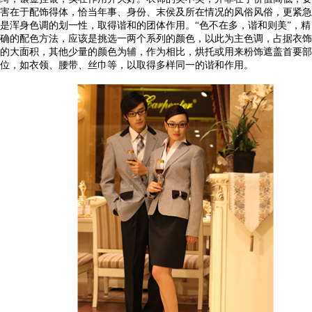
害在于配饰得体，恰当年事、身份、末侯及所在情况的风俗风俗，更紧急
是浑身色调的划一性，取得谐和的团体作用。“色不在多，谐和则美”，精
确的配色方法，应该是挑选一两个系列的颜色，以此为主色调，占据衣饰
的大面积，其他少量的颜色为辅，作为相比，烘托或用来粉饰遮盖首要部
位，如衣领、腰带、丝巾等，以取得多样同一的谐和作用。