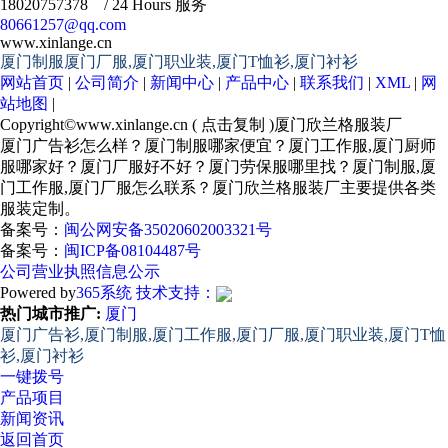
18020757378 / 24 Hours 服务
80661257@qq.com
www.xinlange.cn
厦门制服厦门厂服,厦门职业装,厦门T恤衫,厦门衬衫
网站首页
|
公司简介
|
新闻中心
|
产品中心
|
联系我们
|
XML
|
网
站地图
|
Copyright©
www.xinlange.cn
(
点击复制
)厦门欣兰格服装厂
厦门广告衫怎么样？厦门制服哪家便宜？厦门工作服,厦门厨师
服哪家好？厦门厂服好不好？厦门劳保服哪里找？厦门制服,厦
门工作服,厦门厂服怎么联系？厦门欣兰格服装厂主要提供各类
服装定制。
备案号：
闽公网安备35020602003321号
备案号：
闽ICP备08104487号
公司营业执照信息公示
Powered by
365系统
技术支持：
热门城市推广:
厦门
厦门广告衫,厦门制服,厦门工作服,厦门厂服,厦门职业装,厦门T恤
衫,厦门衬衫
一键拨号
产品项目
新闻资讯
返回首页