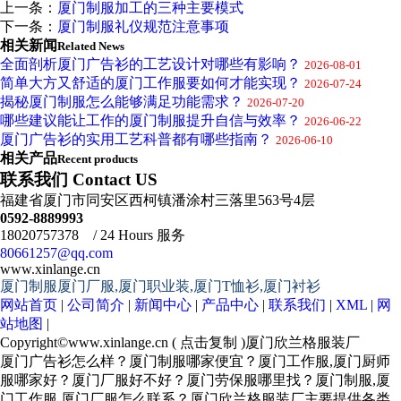
上一条：
厦门制服加工的三种主要模式
下一条：
厦门制服礼仪规范注意事项
相关新闻
Related News
全面剖析厦门广告衫的工艺设计对哪些有影响？
2026-08-01
简单大方又舒适的厦门工作服要如何才能实现？
2026-07-24
揭秘厦门制服怎么能够满足功能需求？
2026-07-20
哪些建议能让工作的厦门制服提升自信与效率？
2026-06-22
厦门广告衫的实用工艺科普都有哪些指南？
2026-06-10
相关产品
Recent products
联系我们 Contact US
福建省厦门市同安区西柯镇潘涂村三落里563号4层
0592-8889993
18020757378 / 24 Hours 服务
80661257@qq.com
www.xinlange.cn
厦门制服厦门厂服,厦门职业装,厦门T恤衫,厦门衬衫
网站首页
|
公司简介
|
新闻中心
|
产品中心
|
联系我们
|
XML
|
网
站地图
|
Copyright©
www.xinlange.cn
(
点击复制
)厦门欣兰格服装厂
厦门广告衫怎么样？厦门制服哪家便宜？厦门工作服,厦门厨师
服哪家好？厦门厂服好不好？厦门劳保服哪里找？厦门制服,厦
门工作服,厦门厂服怎么联系？厦门欣兰格服装厂主要提供各类