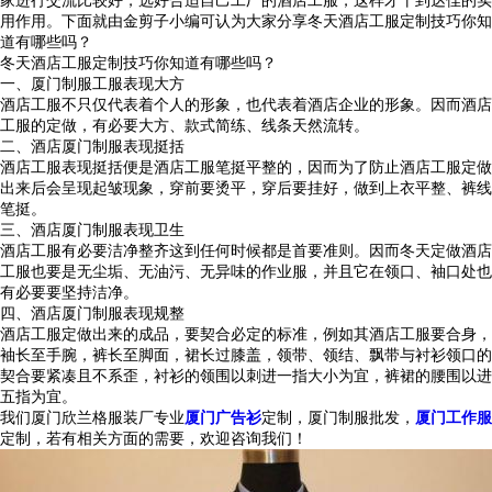
家进行交流比较好，选好合适自己工厂的酒店工服，这样才干到达佳的实
用作用。下面就由金剪子小编可认为大家分享冬天酒店工服定制技巧你知
道有哪些吗？
冬天酒店工服定制技巧你知道有哪些吗？
一、
厦门制服
工服表现大方
酒店工服不只仅代表着个人的形象，也代表着酒店企业的形象。因而酒店
工服的定做，有必要大方、款式简练、线条天然流转。
二、酒店
厦门制服
表现挺括
酒店工服表现挺括便是酒店工服笔挺平整的，因而为了防止酒店工服定做
出来后会呈现起皱现象，穿前要烫平，穿后要挂好，做到上衣平整、裤线
笔挺。
三、酒店
厦门制服
表现卫生
酒店工服有必要洁净整齐这到任何时候都是首要准则。因而冬天定做酒店
工服也要是无尘垢、无油污、无异味的作业服，并且它在领口、袖口处也
有必要要坚持洁净。
四、酒店
厦门制服
表现规整
酒店工服定做出来的成品，要契合必定的标准，例如其酒店工服要合身，
袖长至手腕，裤长至脚面，裙长过膝盖，领带、领结、飘带与衬衫领口的
契合要紧凑且不系歪，衬衫的领围以刺进一指大小为宜，裤裙的腰围以进
五指为宜。
我们厦门欣兰格服装厂专业
厦门广告衫
定制，厦门制服批发，
厦门工作服
定制，若有相关方面的需要，欢迎咨询我们！