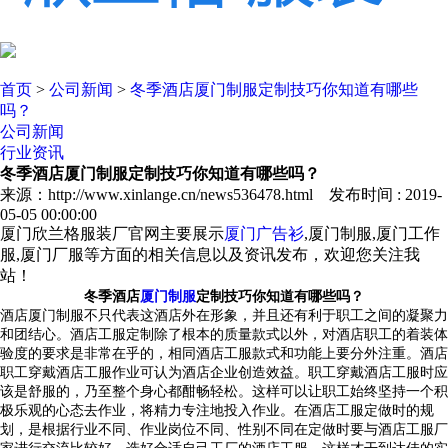
首页
>
公司新闻
>
冬季酒店厦门制服定制技巧你知道有哪些
吗？
公司新闻
行业资讯
冬季酒店厦门制服定制技巧你知道有哪些吗？
来源：http://www.xinlange.cn/news536478.html 发布时间 : 2019-
05-05 00:00:00
厦门欣兰格服装厂官网主要展示
厦门广告衫
,厦门制服,厦门工作
服,厦门厂服等方面的相关信息以及资讯发布，欢迎您关注我
站！
冬季酒店
厦门制服
定制技巧你知道有哪些吗？
酒店
厦门制服
不只代表这酒店外在形象，并且还有利于职工之间的凝聚力
和团结心。酒店工服定制除了根本的质量款式以外，对酒店职工的着装体
验度的要求是非常在乎的，相同酒店工服款式和功能上要分外注重。酒店
职工穿戴酒店工服作业可认为酒店企业创造效益。职工穿戴酒店工服时应
该是舒服的，乃至整个身心都酣畅轻松。这样可以让职工始终坚持一个积
极乐观的心态去作业，将精力专注地投入作业。在酒店工服定做时的规
划，是根据行业不同、作业岗位不同、性别不同在定做时要与酒店工服厂