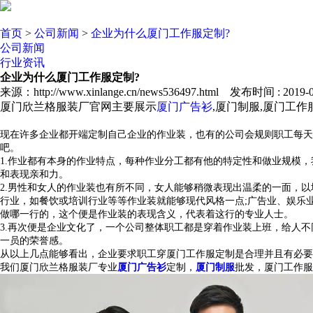
首页
>
公司新闻
>
企业为什么厦门工作服定制?
公司新闻
行业资讯
企业为什么厦门工作服定制?
来源：http://www.xinlange.cn/news536497.html 发布时间 : 2019-07
厦门欣兰格服装厂官网主要展示
厦门广告衫
,厦门制服,厦门工
现在许多企业都开端定制自己企业的作业装，也有的公司会规则职工每天
吧。
1.作业都有本身的作业特点，每种作业分工都有他的特定性和做业规模，
和表现亲和力。
2.男性和女人的作业装也有所不同，女人能够稍微表现出温柔的一面，
行业，如餐饮或培训行业等等作业装就能够现代风格一点;广告业、娱乐
做哪一行的，这个便是作业装的表现含义，代表着这行的专业人士。
3.再次便是企业文化了，一个公司整体职工都是穿着作业装上班，给人
一员的荣誉感。
从以上几点能够看出，企业要求职工穿
厦门工作服定制
是合理并且有必要
我们厦门欣兰格服装厂专业
厦门广告衫
定制，
厦门制服
批发，厦门工作服