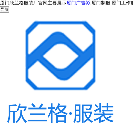
厦门欣兰格服装厂官网主要展示
厦门广告衫
,厦门制服,厦门工
导航