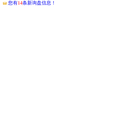
！
您有
14
条新询盘信息！