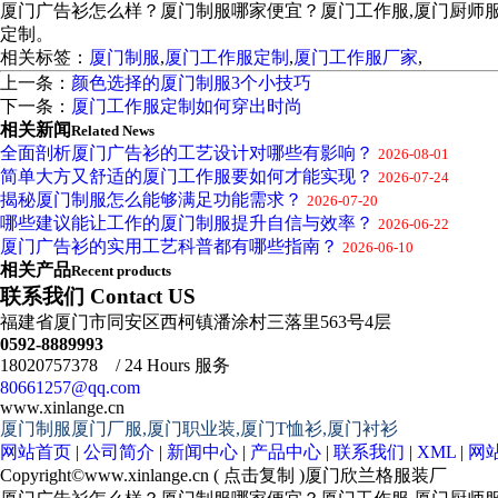
厦门广告衫怎么样？厦门制服哪家便宜？厦门工作服,厦门厨师
定制。
相关标签：
厦门制服
,
厦门工作服定制
,
厦门工作服厂家
,
上一条：
颜色选择的厦门制服3个小技巧
下一条：
厦门工作服定制如何穿出时尚
相关新闻
Related News
全面剖析厦门广告衫的工艺设计对哪些有影响？
2026-08-01
简单大方又舒适的厦门工作服要如何才能实现？
2026-07-24
揭秘厦门制服怎么能够满足功能需求？
2026-07-20
哪些建议能让工作的厦门制服提升自信与效率？
2026-06-22
厦门广告衫的实用工艺科普都有哪些指南？
2026-06-10
相关产品
Recent products
联系我们 Contact US
福建省厦门市同安区西柯镇潘涂村三落里563号4层
0592-8889993
18020757378 / 24 Hours 服务
80661257@qq.com
www.xinlange.cn
厦门制服厦门厂服,厦门职业装,厦门T恤衫,厦门衬衫
网站首页
|
公司简介
|
新闻中心
|
产品中心
|
联系我们
|
XML
|
网
Copyright©
www.xinlange.cn
(
点击复制
)厦门欣兰格服装厂