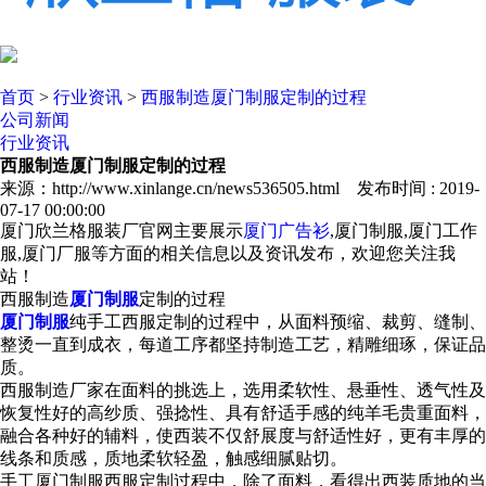
首页
>
行业资讯
>
西服制造厦门制服定制的过程
公司新闻
行业资讯
西服制造厦门制服定制的过程
来源：http://www.xinlange.cn/news536505.html 发布时间 : 2019-
07-17 00:00:00
厦门欣兰格服装厂官网主要展示
厦门广告衫
,厦门制服,厦门工作
服,厦门厂服等方面的相关信息以及资讯发布，欢迎您关注我
站！
西服制造
厦门制服
定制的过程
厦门制服
纯手工西服定制的过程中，从面料预缩、裁剪、缝制、
整烫一直到成衣，每道工序都坚持制造工艺，精雕细琢，保证品
质。
西服制造厂家在面料的挑选上，选用柔软性、悬垂性、透气性及
恢复性好的高纱质、强捻性、具有舒适手感的纯羊毛贵重面料，
融合各种好的辅料，使西装不仅舒展度与舒适性好，更有丰厚的
线条和质感，质地柔软轻盈，触感细腻贴切。
手工厦门制服西服定制过程中，除了面料，看得出西装质地的当