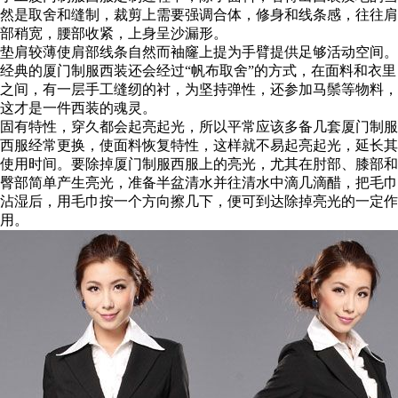
然是取舍和缝制，裁剪上需要强调合体，修身和线条感，往往肩
部稍宽，腰部收紧，上身呈沙漏形。
垫肩较薄使肩部线条自然而袖窿上提为手臂提供足够活动空间。
经典的厦门制服西装还会经过“帆布取舍”的方式，在面料和衣里
之间，有一层手工缝纫的衬，为坚持弹性，还参加马鬃等物料，
这才是一件西装的魂灵。
固有特性，穿久都会起亮起光，所以平常应该多备几套厦门制服
西服经常更换，使面料恢复特性，这样就不易起亮起光，延长其
使用时间。要除掉厦门制服西服上的亮光，尤其在肘部、膝部和
臀部简单产生亮光，准备半盆清水并往清水中滴几滴醋，把毛巾
沾湿后，用毛巾按一个方向擦几下，便可到达除掉亮光的一定作
用。