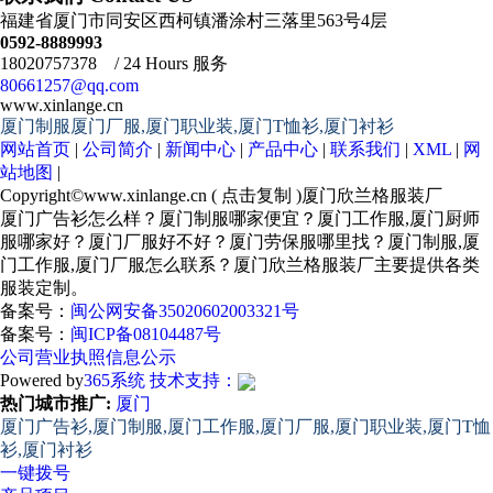
福建省厦门市同安区西柯镇潘涂村三落里563号4层
0592-8889993
18020757378 / 24 Hours 服务
80661257@qq.com
www.xinlange.cn
厦门制服厦门厂服,厦门职业装,厦门T恤衫,厦门衬衫
网站首页
|
公司简介
|
新闻中心
|
产品中心
|
联系我们
|
XML
|
网
站地图
|
Copyright©
www.xinlange.cn
(
点击复制
)厦门欣兰格服装厂
厦门广告衫怎么样？厦门制服哪家便宜？厦门工作服,厦门厨师
服哪家好？厦门厂服好不好？厦门劳保服哪里找？厦门制服,厦
门工作服,厦门厂服怎么联系？厦门欣兰格服装厂主要提供各类
服装定制。
备案号：
闽公网安备35020602003321号
备案号：
闽ICP备08104487号
公司营业执照信息公示
Powered by
365系统
技术支持：
热门城市推广:
厦门
厦门广告衫,厦门制服,厦门工作服,厦门厂服,厦门职业装,厦门T恤
衫,厦门衬衫
一键拨号