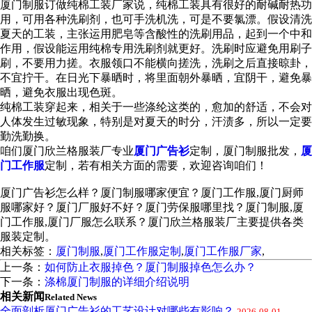
厦门制服订做纯棉工装厂家说，纯棉工装具有很好的耐碱耐热功
用，可用各种洗刷剂，也可手洗机洗，可是不要氯漂。假设清洗
夏天的工装，主张运用肥皂等含酸性的洗刷用品，起到一个中和
作用，假设能运用纯棉专用洗刷剂就更好。洗刷时应避免用刷子
刷，不要用力搓。衣服领口不能横向搓洗，洗刷之后直接晾卦，
不宜拧干。在日光下暴晒时，将里面朝外暴晒，宜阴干，避免暴
晒，避免衣服出现色斑。
纯棉工装穿起来，相关于一些涤纶这类的，愈加的舒适，不会对
人体发生过敏现象，特别是对夏天的时分，汗渍多，所以一定要
勤洗勤换。
咱们厦门欣兰格服装厂专业
厦门广告衫
定制，厦门制服批发，
厦
门工作服
定制，若有相关方面的需要，欢迎咨询咱们！
厦门广告衫怎么样？厦门制服哪家便宜？厦门工作服,厦门厨师
服哪家好？厦门厂服好不好？厦门劳保服哪里找？厦门制服,厦
门工作服,厦门厂服怎么联系？厦门欣兰格服装厂主要提供各类
服装定制。
相关标签：
厦门制服
,
厦门工作服定制
,
厦门工作服厂家
,
上一条：
如何防止衣服掉色？厦门制服掉色怎么办？
下一条：
涤棉厦门制服的详细介绍说明
相关新闻
Related News
全面剖析厦门广告衫的工艺设计对哪些有影响？
2026-08-01