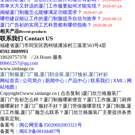
简单大方又舒适的厦门工作服要如何才能实现？
2026-07-24
揭秘厦门制服怎么能够满足功能需求？
2026-07-20
哪些建议能让工作的厦门制服提升自信与效率？
2026-06-22
厦门广告衫的实用工艺科普都有哪些指南？
2026-06-10
相关产品
Recent products
联系我们 Contact US
福建省厦门市同安区西柯镇潘涂村三落里563号4层
0592-8889993
18020757378 / 24 Hours 服务
80661257@qq.com
www.xinlange.cn
厦门制服厦门厂服,厦门职业装,厦门T恤衫,厦门衬衫
网站首页
|
公司简介
|
新闻中心
|
产品中心
|
联系我们
|
XML
|
网
站地图
|
Copyright©
www.xinlange.cn
(
点击复制
)厦门欣兰格服装厂
厦门广告衫怎么样？厦门制服哪家便宜？厦门工作服,厦门厨师
服哪家好？厦门厂服好不好？厦门劳保服哪里找？厦门制服,厦
门工作服,厦门厂服怎么联系？厦门欣兰格服装厂主要提供各类
服装定制。
备案号：
闽公网安备35020602003321号
备案号：
闽ICP备08104487号