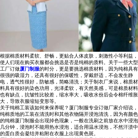
根据棉质材料柔软、舒畅，更贴合人体皮肤，刺激性小等利益，
使人们现在购买衣服都会挑选是否是纯棉的质料。关于一些大型
工厂订做
厦门制服
的时分，更是要挑选棉质材料，因为纯棉具有
很强的吸湿力，还具有很好的保暖性，穿戴舒适，不会发生静
电，透气性很好，防敏感，简略清洗；关于制衣厂来说，棉质材
料具有很好的染色功用，光泽柔软，有天然美感，可是棉质材料
也有缺点，抗皱性比较差，缩水率大，吸收水份后会令棉纤维胀
大，导致衣服缩短变形等。
关于纯棉工装该如何来保养呢？厦门制服专业订做厂家介绍说，
纯棉质地的工装在清洗时和其他衣物隔开浸泡清洗，因为有颜色
的纯棉厦门制服会出现掉色现象，一般在洗刷之前放在水中浸泡
几分钟，浸泡时不能用热水浸泡，适合用温水浸泡，不然汗渍中
的蛋白质会凝结并粘附在衣服上出现黄色斑。