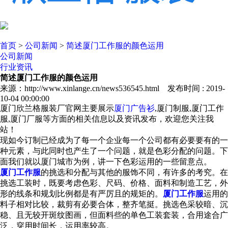
首页
>
公司新闻
>
简述厦门工作服的颜色运用
公司新闻
行业资讯
简述厦门工作服的颜色运用
来源：http://www.xinlange.cn/news536545.html 发布时间 : 2019-
10-04 00:00:00
厦门欣兰格服装厂官网主要展示
厦门广告衫
,厦门制服,厦门工作
服,厦门厂服等方面的相关信息以及资讯发布，欢迎您关注我
站！
现如今订制已经成为了每一个企业每一个公司都有必要要有的一
种元素，与此同时也产生了一个问题，就是色彩分配的问题。下
面我们就以厦门城市为例，讲一下色彩运用的一些留意点。
厦门工作服
的挑选和分配与其他的服饰不同，有许多的考究。在
挑选工装时，既要考虑色彩、尺码、价格、面料和制造工艺，外
形的线条和规划比例都是有严厉且的规矩的。
厦门工作服
运用的
料子相对比较，裁剪有必要合体，整齐笔挺。挑选色采较暗、沉
稳、且无较开斑纹图画，但面料些的单色工装套装，合用途合广
泛，穿用时间长，运用率较高。