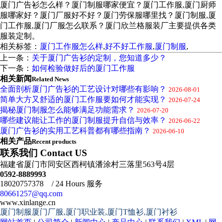
厦门广告衫怎么样？厦门制服哪家便宜？厦门工作服,厦门厨师
服哪家好？厦门厂服好不好？厦门劳保服哪里找？厦门制服,厦
门工作服,厦门厂服怎么联系？厦门欣兰格服装厂主要提供各类
服装定制。
相关标签：
厦门工作服怎么样
,
好不好工作服
,
厦门制服
,
上一条：
关于厦门广告衫的定制，您知道多少？
下一条：
如何检验做好后的厦门工作服
相关新闻
Related News
全面剖析厦门广告衫的工艺设计对哪些有影响？
2026-08-01
简单大方又舒适的厦门工作服要如何才能实现？
2026-07-24
揭秘厦门制服怎么能够满足功能需求？
2026-07-20
哪些建议能让工作的厦门制服提升自信与效率？
2026-06-22
厦门广告衫的实用工艺科普都有哪些指南？
2026-06-10
相关产品
Recent products
联系我们 Contact US
福建省厦门市同安区西柯镇潘涂村三落里563号4层
0592-8889993
18020757378 / 24 Hours 服务
80661257@qq.com
www.xinlange.cn
厦门制服厦门厂服,厦门职业装,厦门T恤衫,厦门衬衫