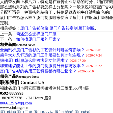
人的奋发向上和活力，特别是在宣传企业活动的时分，咱们穿戴
那么运动系列的广告衫要怎样去分配呢？一般来说和搭配广告衫
分配可谓是一种百搭的装扮了，特别是藏青的牛仔裤和白色的广
厦门广告衫怎么样？厦门制服哪家便宜？厦门工作服,厦门厨师
定制。
相关标签：
厦门广告衫价格
,
厦门广告衫定制
,
厦门制服
,
上一条：
简述怎么选择厦门厂服
下一条：
如何找厦门厂服的厂家？
相关新闻
Related News
全面剖析厦门广告衫的工艺设计对哪些有影响？
2026-08-01
简单大方又舒适的厦门工作服要如何才能实现？
2026-07-24
揭秘厦门制服怎么能够满足功能需求？
2026-07-20
哪些建议能让工作的厦门制服提升自信与效率？
2026-06-22
厦门广告衫的实用工艺科普都有哪些指南？
2026-06-10
相关产品
Recent products
联系我们 Contact US
福建省厦门市同安区西柯镇潘涂村三落里563号4层
0592-8889993
18020757378 / 24 Hours 服务
80661257@qq.com
www.xinlange.cn
厦门制服厦门厂服,厦门职业装,厦门T恤衫,厦门衬衫