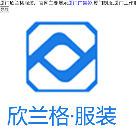
厦门欣兰格服装厂官网主要展示
厦门广告衫
,厦门制服,厦门工
导航