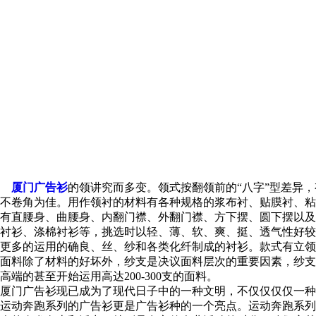
厦门广告衫
的领讲究而多变。领式按翻领前的“八字”型差异
不卷角为佳。用作领衬的材料有各种规格的浆布衬、贴膜衬、粘
有直腰身、曲腰身、内翻门襟、外翻门襟、方下摆、圆下摆以及
衬衫、涤棉衬衫等，挑选时以轻、薄、软、爽、挺、透气性好较
更多的运用的确良、丝、纱和各类化纤制成的衬衫。款式有立领
面料除了材料的好坏外，纱支是决议面料层次的重要因素，纱支即
高端的甚至开始运用高达200-300支的面料。
厦门广告衫现已成为了现代日子中的一种文明，不仅仅仅仅一种
运动奔跑系列的广告衫更是广告衫种的一个亮点。运动奔跑系列