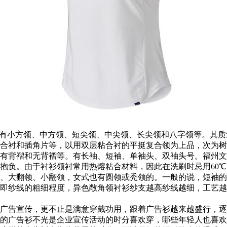
，有小方领、中方领、短尖领、中尖领、长尖领和八字领等。其
合衬和插角片等，以用双层粘合衬的平挺复合领为上品，次为树
有背褶和无背褶等。有长袖、短袖、单袖头、双袖头号。福州文
抱负。由于衬衫领衬常用热熔粘合材料，因此在洗刷时忌用60
、大翻领、小翻领，女式也有圆领或秃领的。一般的说，短袖的
纱线的粗细程度，异色敞角领衬衫纱支越高纱线越细，工艺越杂乱
广告宣传，更不止是满意穿戴功用，跟着广告衫越来越盛行，逐
的广告衫不光是企业宣传活动的时分喜欢穿，哪些年轻人也喜欢