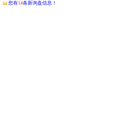
！
您有
14
条新询盘信息！