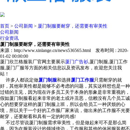
首页
>
公司新闻
>
厦门制服要耐穿，还需要有审美性
公司新闻
行业资讯
厦门制服要耐穿，还需要有审美性
来源：http://www.xinlange.cn/news536565.html 发布时间 : 2020-
01-02 00:00:00
厦门欣兰格服装厂官网主要展示
厦门广告衫
,厦门制服,厦门工作
服,厦门厂服等方面的相关信息以及资讯发布，欢迎您关注我
站！
许多人都说定做
厦门制服
和选择
厦门工作服
只需耐穿的就
好，其他审美性都是能够不必考虑的问题，其实这样想也是一种
过错的主见，因为现在许多员工关于本身的形象是非常重视的，
假如厦门制服看起来非常的老土或许丑恶，信赖没有几个员工诚
心的想要穿这样的厦门制服上班，所以会给员工一种厌烦的心
境，所以关于一个好的工作服厂家来说，做出来的工作服不光要
耐穿，还要耐看和具有一定的时尚感!
不过尽管说厦门制服需求审美性，但是做起来可不是那么简
单，因为在服装设计的领域傍边，工作服和其他的休闲服装都不