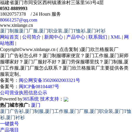
福建省厦门市同安区西柯镇潘涂村三落里563号4层
0592-8889993
18020757378 / 24 Hours 服务
80661257@qq.com
www.xinlange.cn
厦门制服厦门厂服,厦门职业装,厦门T恤衫,厦门衬衫
网站首页
|
公司简介
|
新闻中心
|
产品中心
|
联系我们
|
XML
|
网
站地图
|
Copyright©
www.xinlange.cn
(
点击复制
)厦门欣兰格服装厂
厦门广告衫怎么样？厦门制服哪家便宜？厦门工作服,厦门厨师
服哪家好？厦门厂服好不好？厦门劳保服哪里找？厦门制服,厦
门工作服,厦门厂服怎么联系？厦门欣兰格服装厂主要提供各类
服装定制。
备案号：
闽公网安备35020602003321号
备案号：
闽ICP备08104487号
公司营业执照信息公示
Powered by
365系统
技术支持：
热门城市推广:
厦门
厦门广告衫,厦门制服,厦门工作服,厦门厂服,厦门职业装,厦门T恤
衫,厦门衬衫
一键拨号
产品项目