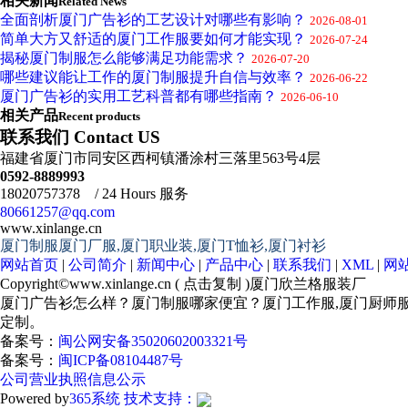
相关新闻
Related News
全面剖析厦门广告衫的工艺设计对哪些有影响？
2026-08-01
简单大方又舒适的厦门工作服要如何才能实现？
2026-07-24
揭秘厦门制服怎么能够满足功能需求？
2026-07-20
哪些建议能让工作的厦门制服提升自信与效率？
2026-06-22
厦门广告衫的实用工艺科普都有哪些指南？
2026-06-10
相关产品
Recent products
联系我们 Contact US
福建省厦门市同安区西柯镇潘涂村三落里563号4层
0592-8889993
18020757378 / 24 Hours 服务
80661257@qq.com
www.xinlange.cn
厦门制服厦门厂服,厦门职业装,厦门T恤衫,厦门衬衫
网站首页
|
公司简介
|
新闻中心
|
产品中心
|
联系我们
|
XML
|
网
Copyright©
www.xinlange.cn
(
点击复制
)厦门欣兰格服装厂
厦门广告衫怎么样？厦门制服哪家便宜？厦门工作服,厦门厨师
定制。
备案号：
闽公网安备35020602003321号
备案号：
闽ICP备08104487号
公司营业执照信息公示
Powered by
365系统
技术支持：