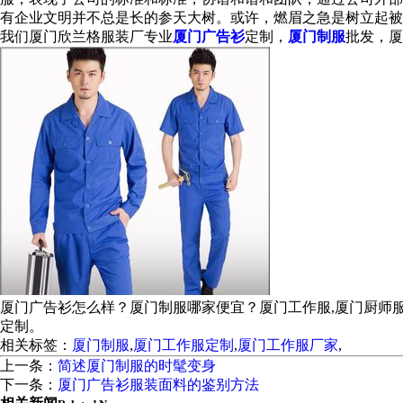
有企业文明并不总是长的参天大树。或许，燃眉之急是树立起被
我们厦门欣兰格服装厂专业
厦门广告衫
定制，
厦门制服
批发，厦
厦门广告衫怎么样？厦门制服哪家便宜？厦门工作服,厦门厨师
定制。
相关标签：
厦门制服
,
厦门工作服定制
,
厦门工作服厂家
,
上一条：
简述厦门制服的时髦变身
下一条：
厦门广告衫服装面料的鉴别方法