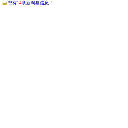
！
您有
14
条新询盘信息！