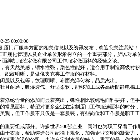
-25 00:00:00
作服,厦门厂服等方面的相关信息以及资讯发布，欢迎您关注我站！
工正规化管理以及企业单位形象树立的一个重要部分，所以对单
下面绅凯服装定做有限公司工作服定做面料的经验之谈。
，有天然美感，缩水性强，染色性能好，适合用于制造高级衬衫
、织纹明晰，是做像夹克类工作服的好材料。
闲服以及包等，纹理明晰、布面光泽匀称，品质杰出。
壮且耐磨，吸湿透气、舒适柔软，能够加工成各高级防静电棉工
着涤纶含量的添加而显着突出，弹性相比较纯毛面料要好，但手
的常见面料，希望对更多企业在定制厦门工作服选面料的时分，
美观，但工作服不只仅是一套服装，有些岗位和工作服是职工工作
的重要组成部分。许多世界500强企业，同时也为职工穿着工作
是由于衣服，帮助铸造公司纪律正规化，加强企业文明的凝聚力
的慎重许诺的公司。也许有定制衣服的缺点，重要的是，作为咱