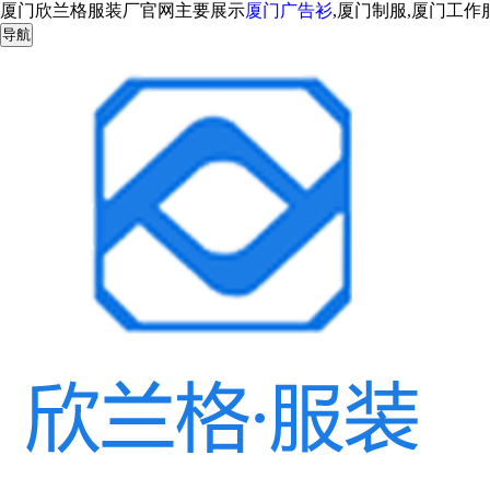
厦门欣兰格服装厂官网主要展示
厦门广告衫
,厦门制服,厦门工
导航