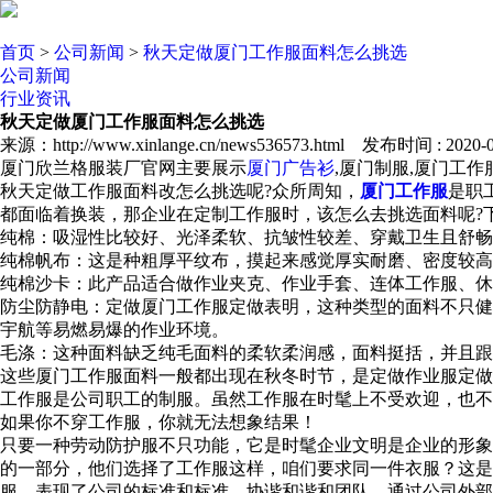
首页
>
公司新闻
>
秋天定做厦门工作服面料怎么挑选
公司新闻
行业资讯
秋天定做厦门工作服面料怎么挑选
来源：http://www.xinlange.cn/news536573.html 发布时间 : 2020-02
厦门欣兰格服装厂官网主要展示
厦门广告衫
,厦门制服,厦门工
秋天定做工作服面料改怎么挑选呢?众所周知，
厦门工作服
是职
都面临着换装，那企业在定制工作服时，该怎么去挑选面料呢?
纯棉：吸湿性比较好、光泽柔软、抗皱性较差、穿戴卫生且舒畅
纯棉帆布：这是种粗厚平纹布，摸起来感觉厚实耐磨、密度较高
纯棉沙卡：此产品适合做作业夹克、作业手套、连体工作服、休
防尘防静电：定做厦门工作服定做表明，这种类型的面料不只健
宇航等易燃易爆的作业环境。
毛涤：这种面料缺乏纯毛面料的柔软柔润感，面料挺括，并且跟
这些厦门工作服面料一般都出现在秋冬时节，是定做作业服定做
工作服是公司职工的制服。虽然工作服在时髦上不受欢迎，也不
如果你不穿工作服，你就无法想象结果！
只要一种劳动防护服不只功能，它是时髦企业文明是企业的形象
的一部分，他们选择了工作服这样，咱们要求同一件衣服？这
服，表现了公司的标准和标准，协谐和谐和团队，通过公司外部