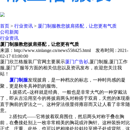
首页
>
行业资讯
>
厦门制服教您披肩搭配，让您更有气质
公司新闻
行业资讯
厦门制服教您披肩搭配，让您更有气质
来源：http://www.xinlange.cn/news558425.html 发布时间 : 2021-
02-17 03:00:00
厦门欣兰格服装厂官网主要展示
厦门广告衫
,厦门制服,厦门工作
服,厦门厂服等方面的相关信息以及资讯发布，欢迎您关注我
站！
厦门制服
发现披肩，是一种档次的标志，一种时尚感的凝
聚，更是秋冬具神韵的服饰。
1.披搭式--这样就是经典、一般也是非常大气的一种穿戴法
了，即从古沿用至今的将披肩两头对称搭于双肩，天然的体现垂
直于胸前的穿法之一。这种穿法很显得雍容而又让人看了非常随
意。
2.搭扣式——它将披着双肩围住，然后两头对称于叠在胸
前，在叠接处别上一枚非常精美的胸花或许胸针。这种装扮对比
正式、庄重。此外，也可以把相接处拉斜拉至膀子处或背部，这