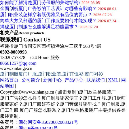
如何能了解清楚厦门劳保服的关键结构?
2026-08-05
全面剖析厦门广告衫的工艺设计对哪些有影响？
2026-08-01
厦门职业装怎样穿着既优雅又有品位的要点？
2026-07-28
简单大方又舒适的厦门工作服要如何才能实现？
2026-07-24
揭秘厦门制服怎么能够满足功能需求？
2026-07-20
相关产品
Recent products
联系我们 Contact US
福建省厦门市同安区西柯镇潘涂村三落里563号4层
0592-8889993
18020757378 / 24 Hours 服务
80661257@qq.com
www.xinlange.cn
厦门制服厦门厂服,厦门职业装,厦门T恤衫,厦门衬衫
网站首页
|
公司简介
|
新闻中心
|
产品中心
|
联系我们
|
XML
|
网
站地图
|
Copyright©
www.xinlange.cn
(
点击复制
)厦门欣兰格服装厂
厦门广告衫怎么样？厦门制服哪家便宜？厦门工作服,厦门厨师
服哪家好？厦门厂服好不好？厦门劳保服哪里找？厦门制服,厦
门工作服,厦门厂服怎么联系？厦门欣兰格服装厂主要提供各类
服装定制。
备案号：
闽公网安备35020602003321号
备案号：
闽ICP备08104487号