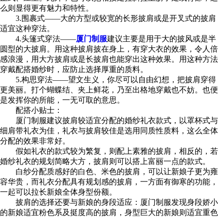
么则显得更有魅力和特性。
3.围裹式——大的方型或较宽的长形披肩或是开叉式的披肩
适宜这种穿法。
4.头篷式穿法——
厦门制服
建议主要是用于大的披风或是半
圆型的大披肩。用这种披肩披在身上，有穿大衣的效果，令人倍
感浪漫，用大方披肩或是长披肩也能穿出这种效果。用这种方法
穿戴配搭婚纱时，应防止选择厚重的质料。
5.构思穿法——望文生义，你尽可以自由幻想，把披肩穿得
更美丽。打个蝴蝶结、夹上鲜花，乃至出格地穿戴也不妨。也便
是发挥你的所能，一无可取的意思。
配搭小贴士：
厦门制服建议披肩较适宜分配的婚纱礼衣款式，以罩杯式与
细肩带礼衣为佳，礼衣与披肩较佳是选用同质性质料，这么全体
分配的效果非常好。
假如礼衣的款式较为繁复，则配上素雅的披肩，相反的，若
婚纱礼衣的规划简略大方，披肩则可以搭上富丽一点的款式。
白纱分配质感好的白色、米色的披肩，可以让新娘子更为雍
容华贵，而礼衣分配具有规划感的披肩，一方面有御寒的功能，
一起可以拉长新娘全体身型份额。
披肩的选择还要与新娘的身段适应：厦门制服发现身段娇小
的新娘适宜粉色系及挺度高的披肩，身型巨大的新娘则适宜重色