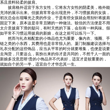
系且质料轻柔的披肩。
披肩格外适宜于东方女性，它将东方女性的阴柔美，格外能
充沛的展示出来。但披肩常常会出现意外，不习惯披肩的女孩，
初次总会出现曝光之类的作业，于是有些女孩就会用别针将披肩
固定下来，原本这是非常丑陋的一种做法。较佳的方法便是不用
太介意披肩下滑的疑问，有时天然的下落，会别有一种风味。假
如平常不习惯运用披肩的新娘，在这之前可以练习一下。
然而与礼衣相配套的小饰品也尤为重要，像内衣、项圈、手
链之类的小东西，其费用也是非常惊人的。厦门制服建议选择与
礼衣分配的这些饰品，应当从平常的时分就要堆集，也便是说要
去淘货，只要这么，装扮出来的你才是共同的，不然千人一面的
新娘多没意思呀!贵的小饰品并不代表好，适宜才是较重要的，
就如自个的另一半，适宜自个才华忠其一生。