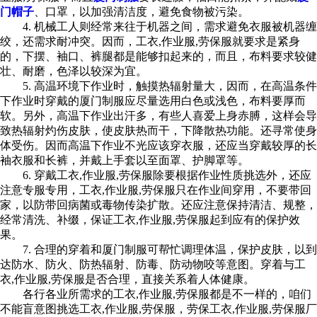
门帽子
、口罩，以加强清洁度，避免食物被污染。
4. 机械工人则经常来往于机器之间，需求避免衣服被机器缠
绞，还需求耐冲突。因而，工衣,作业服,劳保服就要求是紧身
的，下摆、袖口、裤腿都是能够扣起来的，而且，布料要求较健
壮、耐磨，色泽以较深为宜。
5. 高温环境下作业时，触摸热辐射量大，因而，在高温条件
下作业时穿戴的厦门制服应尽量选用白色或浅色，布料要厚而
软。另外，高温下作业出汗多，有些人喜爱上身赤膊，这样会导
致热辐射灼伤皮肤，使皮肤热而干，下降散热功能。还寻常使身
体受伤。因而高温下作业不光应该穿衣服，还应当穿戴较厚的长
袖衣服和长裤，并戴上手套以至面罩、护脚罩等。
6. 穿戴工衣,作业服,劳保服除要根据作业性质挑选外，还应
注意专服专用，工衣,作业服,劳保服只在作业间穿用，不要带回
家，以防带回病菌或毒物传染扩散。还应注意保持清洁、规整，
经常清洗、补缀，保证工衣,作业服,劳保服起到应有的保护效
果。
7. 合理的穿着和厦门制服可帮忙调理体温，保护皮肤，以到
达防水、防火、防热辐射、防毒、防动物咬等意图。穿着与工
衣,作业服,劳保服是否合理，直接关系着人体健康。
各行各业所需求的工衣,作业服,劳保服都是不一样的，咱们
不能盲意图挑选工衣,作业服,劳保服，劳保工衣,作业服,劳保服厂