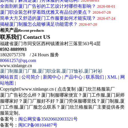
如何能了解清楚厦门劳保服的关键结构?
2026-08-05
全面剖析厦门广告衫的工艺设计对哪些有影响？
2026-08-01
厦门职业装怎样穿着既优雅又有品位的要点？
2026-07-28
简单大方又舒适的厦门工作服要如何才能实现？
2026-07-24
揭秘厦门制服怎么能够满足功能需求？
2026-07-20
相关产品
Recent products
联系我们 Contact US
福建省厦门市同安区西柯镇潘涂村三落里563号4层
0592-8889993
18020757378 / 24 Hours 服务
80661257@qq.com
www.xinlange.cn
厦门制服厦门厂服,厦门职业装,厦门T恤衫,厦门衬衫
网站首页
|
公司简介
|
新闻中心
|
产品中心
|
联系我们
|
XML
|
网
站地图
|
Copyright©
www.xinlange.cn
(
点击复制
)厦门欣兰格服装厂
厦门广告衫怎么样？厦门制服哪家便宜？厦门工作服,厦门厨师
服哪家好？厦门厂服好不好？厦门劳保服哪里找？厦门制服,厦
门工作服,厦门厂服怎么联系？厦门欣兰格服装厂主要提供各类
服装定制。
备案号：
闽公网安备35020602003321号
备案号：
闽ICP备08104487号