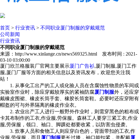
首页
>
行业资讯
>
不同职业厦门制服的穿戴规范
公司新闻
行业资讯
不同职业厦门制服的穿戴规范
来源：http://www.xinlange.cn/news569325.html 发布时间 : 2021-
03-10 03:00:00
厦门欣兰格服装厂官网主要展示
厦门广告衫
,厦门制服,厦门工作
服,厦门厂服等方面的相关信息以及资讯发布，欢迎您关注我
站！
1. 从事化工出产的工人或化验人员在含腐蚀性物质的车间或
实验室作业时，除应穿戴较厚实的紧袖防腐
厦门制服
外，还应穿
戴橡皮围裙、橡皮长筒手套、橡胶长筒套鞋。必要时还应穿附有
帽盔的可与外界隔离的橡皮作业衣。
2. 农业出产工人进行一般野外作业时，则需穿黑色的粗布或
卡其布制作的工衣,作业服,劳保服。森林工人要穿三紧工衣,作业
服,劳保服，领口、袖口、脚踝处都要收紧，以防害虫侵袭。
3. 炊事人员和食物工人则应穿白色的，背面带扣的工衣,作
业服,劳保服，而且
厦门制服
要长过膝，袖口能扣紧，并配戴
厦