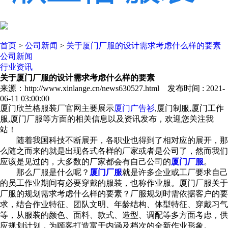
首页
>
公司新闻
>
关于厦门厂服的设计需求考虑什么样的要素
公司新闻
行业资讯
关于厦门厂服的设计需求考虑什么样的要素
来源：http://www.xinlange.cn/news630527.html 发布时间 : 2021-
06-11 03:00:00
厦门欣兰格服装厂官网主要展示
厦门广告衫
,厦门制服,厦门工作
服,厦门厂服等方面的相关信息以及资讯发布，欢迎您关注我
站！
随着我国科技不断展开，各职业也得到了相对应的展开，那
么随之而来的就是出现各式各样的厂家或者是公司了，然而我们
应该是见过的，大多数的厂家都会有自己公司的
厦门厂服
。
那么厂服是什么呢？
厦门厂服
就是许多企业或工厂要求自己
的员工作业期间有必要穿戴的服装，也称作业服。厦门厂服关于
厂服的规划需求考虑什么样的要素？厂服规划时需依据客户的要
求，结合作业特征、团队文明、年龄结构、体型特征、穿戴习气
等，从服装的颜色、面料、款式、造型、调配等多方面考虑，供
应规划计划，为顾客打造富于内涵及档次的全新作业形象。