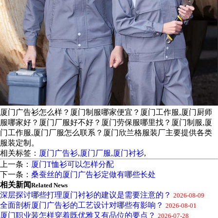
厦门广告衫怎么样？厦门制服哪家便宜？厦门工作服,厦门厨师
服哪家好？厦门厂服好不好？厦门劳保服哪里找？厦门制服,厦
门工作服,厦门厂服怎么联系？厦门欣兰格服装厂主要提供各类
服装定制。
相关标签：
厦门广告衫
,
厦门厂服
,
厦门衬衫
,
上一条：
厦门T恤衫可以怎样分配
下一条：
桑蚕丝的厦门广告衫定做有哪些长处
相关新闻
Related News
深层探讨哪些打理厦门衬衫的建议是需要注意的？
2026-08-09
全面剖析厦门广告衫的工艺设计对哪些有影响？
2026-08-01
厦门职业装怎样穿着既优雅又有品位的要点？
2026-07-28