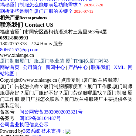
揭秘厦门制服怎么能够满足功能需求？
2026-07-20
剖析哪些是制作厦门厂服的关键？
2026-07-12
相关产品
Recent products
联系我们 Contact US
福建省厦门市同安区西柯镇潘涂村三落里563号4层
0592-8889993
18020757378 / 24 Hours 服务
80661257@qq.com
www.xinlange.cn
厦门制服厦门厂服,厦门职业装,厦门T恤衫,厦门衬衫
网站首页
|
公司简介
|
新闻中心
|
产品中心
|
联系我们
|
XML
|
网
站地图
|
Copyright©
www.xinlange.cn
(
点击复制
)厦门欣兰格服装厂
厦门广告衫怎么样？厦门制服哪家便宜？厦门工作服,厦门厨师
服哪家好？厦门厂服好不好？厦门劳保服哪里找？厦门制服,厦
门工作服,厦门厂服怎么联系？厦门欣兰格服装厂主要提供各类
服装定制。
备案号：
闽公网安备35020602003321号
备案号：
闽ICP备08104487号
公司营业执照信息公示
Powered by
365系统
技术支持：