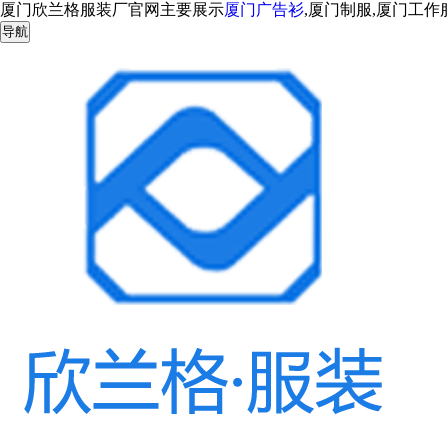
厦门欣兰格服装厂官网主要展示
厦门广告衫
,厦门制服,厦门工
导航