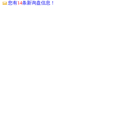
！
您有
14
条新询盘信息！