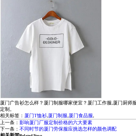
厦门广告衫怎么样？厦门制服哪家便宜？厦门工作服,厦门厨师
定制。
相关标签：
厦门T恤衫
,
厦门制服
,
厦门食品服
,
上一条：
影响厦门厂服定制价格的六大要素
下一条：
不同时节的厦门劳保服应挑选怎样的颜色调配
相关新闻
Related News