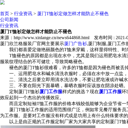
首页
>
行业资讯
>
厦门T恤衫定做怎样才能防止不褪色
公司新闻
行业资讯
厦门T恤衫定做怎样才能防止不褪色
来源：http://www.xinlange.cn/news644868.html 发布时间 : 2021-07
厦门欣兰格服装厂官网主要展示
厦门广告衫
,厦门制服,厦门工
我们都喜爱定做艳丽颜色的T恤来穿戴，这样显得特性、时尚
T恤褪色的原因都是出现在水中，尤其是我们运用肥皂水清洗
服装纹理结合的不可健壮，导致简略褪色。
褪色的厦门T恤衫很难看，许多的T恤都是因为褪色而被丢掉
一、运用肥皂水和碱水清洗衣服时，必须在水中放一点盐，
二、清洗之后要立即用清水洗洁净，不要让肥皂液或许碱水
三、不要在阳光下面暴晒，暴晒衣服时应该放在阴凉处晒。
定制厦门T恤衫
厦门工作服
样式的挑选？现在
厦门工作服
环
效应起到一个杰出的传播效应。
而且定制短袖T恤工作服的价格本钱较低能够为企业节省一笔
厦门T恤衫工作服的适用范围很广泛，例如常见餐厅服务员工
为工作服。是要对工作服没有样式或是功用上有什么特殊要求的
以上是由正规的工作服定制厂家为大家共享的定制厦门T恤衫