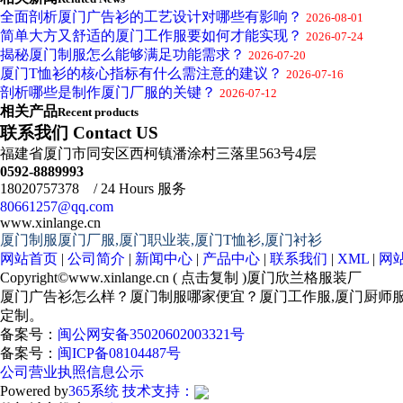
全面剖析厦门广告衫的工艺设计对哪些有影响？
2026-08-01
简单大方又舒适的厦门工作服要如何才能实现？
2026-07-24
揭秘厦门制服怎么能够满足功能需求？
2026-07-20
厦门T恤衫的核心指标有什么需注意的建议？
2026-07-16
剖析哪些是制作厦门厂服的关键？
2026-07-12
相关产品
Recent products
联系我们 Contact US
福建省厦门市同安区西柯镇潘涂村三落里563号4层
0592-8889993
18020757378 / 24 Hours 服务
80661257@qq.com
www.xinlange.cn
厦门制服厦门厂服,厦门职业装,厦门T恤衫,厦门衬衫
网站首页
|
公司简介
|
新闻中心
|
产品中心
|
联系我们
|
XML
|
网
Copyright©
www.xinlange.cn
(
点击复制
)厦门欣兰格服装厂
厦门广告衫怎么样？厦门制服哪家便宜？厦门工作服,厦门厨师
定制。
备案号：
闽公网安备35020602003321号
备案号：
闽ICP备08104487号
公司营业执照信息公示
Powered by
365系统
技术支持：