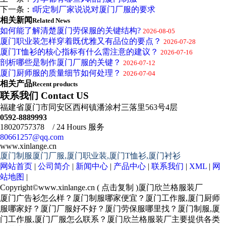
下一条：
t听定制厂家说说对厦门厂服的要求
相关新闻
Related News
如何能了解清楚厦门劳保服的关键结构?
2026-08-05
厦门职业装怎样穿着既优雅又有品位的要点？
2026-07-28
厦门T恤衫的核心指标有什么需注意的建议？
2026-07-16
剖析哪些是制作厦门厂服的关键？
2026-07-12
厦门厨师服的质量细节如何处理？
2026-07-04
相关产品
Recent products
联系我们 Contact US
福建省厦门市同安区西柯镇潘涂村三落里563号4层
0592-8889993
18020757378 / 24 Hours 服务
80661257@qq.com
www.xinlange.cn
厦门制服厦门厂服,厦门职业装,厦门T恤衫,厦门衬衫
网站首页
|
公司简介
|
新闻中心
|
产品中心
|
联系我们
|
XML
|
网
站地图
|
Copyright©
www.xinlange.cn
(
点击复制
)厦门欣兰格服装厂
厦门广告衫怎么样？厦门制服哪家便宜？厦门工作服,厦门厨师
服哪家好？厦门厂服好不好？厦门劳保服哪里找？厦门制服,厦
门工作服,厦门厂服怎么联系？厦门欣兰格服装厂主要提供各类