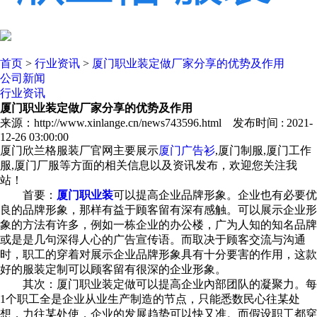
首页
>
行业资讯
>
厦门职业装定做厂家分享的优势及作用
公司新闻
行业资讯
厦门职业装定做厂家分享的优势及作用
来源：http://www.xinlange.cn/news743596.html 发布时间 : 2021-
12-26 03:00:00
厦门欣兰格服装厂官网主要展示
厦门广告衫
,厦门制服,厦门工作
服,厦门厂服等方面的相关信息以及资讯发布，欢迎您关注我
站！
首要：
厦门职业装
可以提高企业品牌形象。企业也有必要优
良的品牌形象，那样有益于顾客留有深有感触。可以展示企业形
象的方法有许多，例如一栋企业的办公楼，广为人知的知名品牌
或是是几句深得人心的广告宣传语。而取决于顾客交流与沟通
时，职工的穿着对展示企业品牌形象具有十分要害的作用，这款
好的服装定制可以顾客留有很深的企业形象。
其次：厦门职业装定做可以提高企业內部团队的凝聚力。每
1个职工全是企业从业生产制造的节点，只能悉数民心往某处
想，力往某处使，企业的发展趋势可以快又准。而假设职工都穿