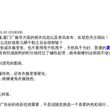
-01 03:00:00
作服,厦门厂服等方面的相关信息以及资讯发布，欢迎您关注我站！
么洗好放那儿晒干勒之后会很褶皱？
形成衣服变形。也不要用甩干机甩干，天然风干为好。普通的
厦
没有织成面料的时分就经过了碱性处理，根本能够到达彻底不缩
到漂亮的图画。
服毁色，还有衣服变黄硬化。
，能够避免衣服脱色。
化掉落。
告衫的色彩也很重要，不是说随意挑选一个喜爱的色彩就行，