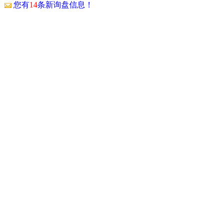
！
您有
14
条新询盘信息！