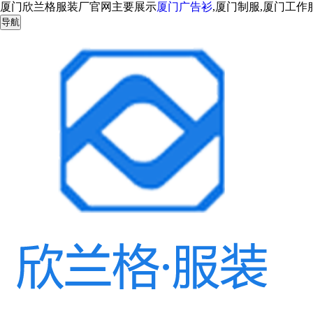
厦门欣兰格服装厂官网主要展示
厦门广告衫
,厦门制服,厦门工
导航