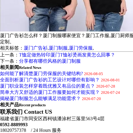
厦门广告衫怎么样？厦门制服哪家便宜？厦门工作服,厦门厨师
定制。
相关标签：
厦门广告衫
,
厦门制服
,
厦门劳保服
,
上一条：
T恤定做热转印厦门T恤衫烫画发黄怎么回事？
下一条：
分享都有哪些风格的厦门制服
相关新闻
Related News
如何能了解清楚厦门劳保服的关键结构?
2026-08-05
全面剖析厦门广告衫的工艺设计对哪些有影响？
2026-08-01
厦门职业装怎样穿着既优雅又有品位的要点？
2026-07-28
简单大方又舒适的厦门工作服要如何才能实现？
2026-07-24
揭秘厦门制服怎么能够满足功能需求？
2026-07-20
相关产品
Recent products
联系我们 Contact US
福建省厦门市同安区西柯镇潘涂村三落里563号4层
0592-8889993
18020757378 / 24 Hours 服务