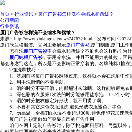
首页
>
行业资讯
>
厦门广告衫怎样洗不会缩水和褶皱？
公司新闻
行业资讯
厦门广告衫怎样洗不会缩水和褶皱？
来源：http://www.xinlange.cn/news747632.html 发布时间 : 2022-01
厦门欣兰格服装厂官网主要展示
厦门广告衫
,厦门制服,厦门工
怎样洗
厦门广告衫
不会缩水和褶皱？不刷也会这样吗？为什
厦门纯棉广告衫
，要用冷水洗，并且不能用力的扯拉，容易
都会考虑到这点，所以是不会影响正常穿着的。名牌纯棉T恤在
T恤洗刷技巧：
1、洗刷前将厦门广告衫翻转过来，这样就不会在洗刷中伤
2、用手洗悄悄的不要用劲。
3、晒的时分不要正晒，内部翻过来晾晒。这样能够避免衣
4、深色彩的衣服第1次洗的时分能够用盐水泡上1~2个小时
5、晒的时分把衣服定好形状，就不用烫了啊。
6、不要和其它深色衣服混洗,避免形成衣服褪色、串色。
7、勿高温，全棉T恤水温不要超过30度,避免使印花加速老
厦门广告衫定做如何突显自己的广告作用
咱们在网上定制广告衫时，除了挑选面料原料，号型以外，广
们就要归纳图画的色彩来挑选适宜的衣服色彩。