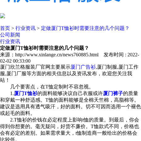
首页
>
行业资讯
>
定做厦门T恤衫时需要注意的几个问题？
公司新闻
行业资讯
定做厦门T恤衫时需要注意的几个问题？
来源：http://www.xinlange.cn/news760885.html 发布时间 : 2022-
02-02 00:33:00
厦门欣兰格服装厂官网主要展示
厦门广告衫
,厦门制服,厦门工作
服,厦门厂服等方面的相关信息以及资讯发布，欢迎您关注我
站！
几个要害点，在T恤定制时不容忽视。
1.
厦门T恤衫
的面料能够决议自己衣服或许
厦门裤子
的质量
和穿戴一种舒适感。T恤的面料能够是全棉天竺棉，高脂棉等。
建议是选用具有透气吸汗，好的面料。切不可因而选用一个褪色
或起毛的面料。
2.T恤衫的价钱在必定程度上影响t恤的质量。到最后，你会
得到你想要的。毫无疑问，好货不廉价。T恤款式不同，价格也
会有必定的差别。如果需求量大，t恤制造商一般给出的价格会
比较低。