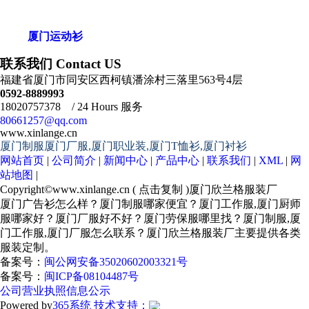
厦门运动衫
联系我们 Contact US
福建省厦门市同安区西柯镇潘涂村三落里563号4层
0592-8889993
18020757378 / 24 Hours 服务
80661257@qq.com
www.xinlange.cn
厦门制服厦门厂服,厦门职业装,厦门T恤衫,厦门衬衫
网站首页
|
公司简介
|
新闻中心
|
产品中心
|
联系我们
|
XML
|
网
站地图
|
Copyright©
www.xinlange.cn
(
点击复制
)厦门欣兰格服装厂
厦门广告衫怎么样？厦门制服哪家便宜？厦门工作服,厦门厨师
服哪家好？厦门厂服好不好？厦门劳保服哪里找？厦门制服,厦
门工作服,厦门厂服怎么联系？厦门欣兰格服装厂主要提供各类
服装定制。
备案号：
闽公网安备35020602003321号
备案号：
闽ICP备08104487号
公司营业执照信息公示
Powered by
365系统
技术支持：