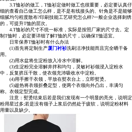
3.T恤衫的做工，T恤衫定做时做工也很重要，必定要认真仔
细的查看自己做工怎么样，是不是有线接头的、针角是不是能够
细腻均匀程度散布?印刷技能工艺研究怎么样?一般企业选择刺绣
的，可提升T恤的层次。
4.T恤衫的尺寸不统一标准，实际是按照厂家的尺寸去。定
制T恤时，必定要详细了解T恤的尺寸，以确保T恤适宜。
日常保养T恤衫时有什么办法
(1)首先将定制生产
厦门衬衫
洗刷洁净技能而且完全晒干备
用。
(2)用水盆将生淀粉放入冷水中溶解。
(3)生淀粉完全溶解井拌和均匀，灵敏衬衫领浸入淀粉水
中，反复挤压干散，使衣领充沛吸收水中淀粉。
(4)用手擦干衣领，平放在熨衣台上，立即熨烫。
(5)趁热将衣领折叠定型，使两个衣领向外凸出，丰满匀
称。衣领定型完成。
注意：熨烫结束后若是我们发现有一个明显的亮光，说明淀
粉用星过多;若是没有领子上浆后仍然处于疲软，说明淀粉材料
用量以及缺少。