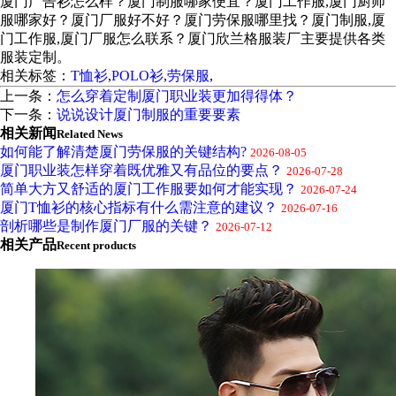
厦门广告衫怎么样？厦门制服哪家便宜？厦门工作服,厦门厨师
服哪家好？厦门厂服好不好？厦门劳保服哪里找？厦门制服,厦
门工作服,厦门厂服怎么联系？厦门欣兰格服装厂主要提供各类
服装定制。
相关标签：
T恤衫
,
POLO衫
,
劳保服
,
上一条：
怎么穿着定制厦门职业装更加得得体？
下一条：
说说设计厦门制服的重要要素
相关新闻
Related News
如何能了解清楚厦门劳保服的关键结构?
2026-08-05
厦门职业装怎样穿着既优雅又有品位的要点？
2026-07-28
简单大方又舒适的厦门工作服要如何才能实现？
2026-07-24
厦门T恤衫的核心指标有什么需注意的建议？
2026-07-16
剖析哪些是制作厦门厂服的关键？
2026-07-12
相关产品
Recent products