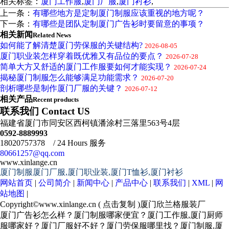
相关标签：
厦门工作服
,
厦门厂服
,
厦门衬衫
,
上一条：
有哪些地方是定制厦门制服应该重视的地方呢？
下一条：
有哪些是团队定制厦门广告衫时要留意的事项？
相关新闻
Related News
如何能了解清楚厦门劳保服的关键结构?
2026-08-05
厦门职业装怎样穿着既优雅又有品位的要点？
2026-07-28
简单大方又舒适的厦门工作服要如何才能实现？
2026-07-24
揭秘厦门制服怎么能够满足功能需求？
2026-07-20
剖析哪些是制作厦门厂服的关键？
2026-07-12
相关产品
Recent products
联系我们 Contact US
福建省厦门市同安区西柯镇潘涂村三落里563号4层
0592-8889993
18020757378 / 24 Hours 服务
80661257@qq.com
www.xinlange.cn
厦门制服厦门厂服,厦门职业装,厦门T恤衫,厦门衬衫
网站首页
|
公司简介
|
新闻中心
|
产品中心
|
联系我们
|
XML
|
网
站地图
|
Copyright©
www.xinlange.cn
(
点击复制
)厦门欣兰格服装厂
厦门广告衫怎么样？厦门制服哪家便宜？厦门工作服,厦门厨师
服哪家好？厦门厂服好不好？厦门劳保服哪里找？厦门制服,厦