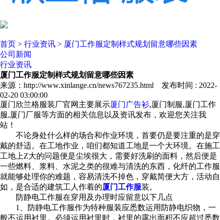
首页
>
行业资讯
>
厦门工作服定制样式规划留意哪些因素
公司新闻
行业资讯
厦门工作服定制样式规划留意哪些因素
来源：http://www.xinlange.cn/news767235.html 发布时间 : 2022-
02-20 03:00:00
厦门欣兰格服装厂官网主要展示
厦门广告衫
,厦门制服,厦门工作
服,厦门厂服等方面的相关信息以及资讯发布，欢迎您关注我
站！
不论身处什么样的场合和作业环境，首要仍是要注重的是穿
戴的舒适。在工地作业，咱们都知道工地是一个大环境。在施工
工地上Z大的问题便是尘埃很大，需要好洗刷的面料，然后便是
一些燃料、浆料、水泥之类的很难与清洗的东西，化纤的工作服
就能够处理你的难题，容易清洗不掉色，穿戴简便大方，活动自
如，是合适的建筑工人作着的
厦门工作服
装。
防静电工作服在穿用及办理时应留意以下几点
1、防静电工作服作为特种服装应悉数运用防静电织物，一
般不运用衬里。必须运用衬里时，衬里的露出面积不应超过悉数