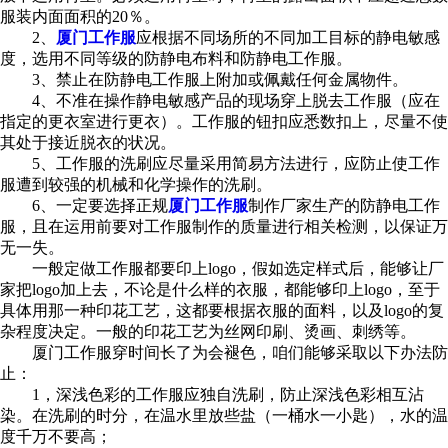
服装内面面积的20％。
2、
厦门工作服
应根据不同场所的不同加工目标的静电敏感
度，选用不同等级的防静电布料和防静电工作服。
3、禁止在防静电工作服上附加或佩戴任何金属物件。
4、不准在操作静电敏感产品的现场穿上脱去工作服（应在
指定的更衣室进行更衣）。工作服的钮扣应悉数扣上，尽量不使
其处于接近脱衣的状况。
5、工作服的洗刷应尽量采用简易方法进行，应防止使工作
服遭到较强的机械和化学操作的洗刷。
6、一定要选择正规
厦门工作服
制作厂家生产的防静电工作
服，且在运用前要对工作服制作的质量进行相关检测，以保证万
无一失。
一般定做工作服都要印上logo，假如选定样式后，能够让厂
家把logo加上去，不论是什么样的衣服，都能够印上logo，至于
具体用那一种印花工艺，这都要根据衣服的面料，以及logo的复
杂程度决定。一般的印花工艺为丝网印刷、烫画、刺绣等。
厦门工作服穿时间长了为会褪色，咱们能够采取以下办法防
止：
1，深浅色彩的工作服应独自洗刷，防止深浅色彩相互沾
染。在洗刷的时分，在温水里放些盐（一桶水一小匙），水的温
度千万不要高；