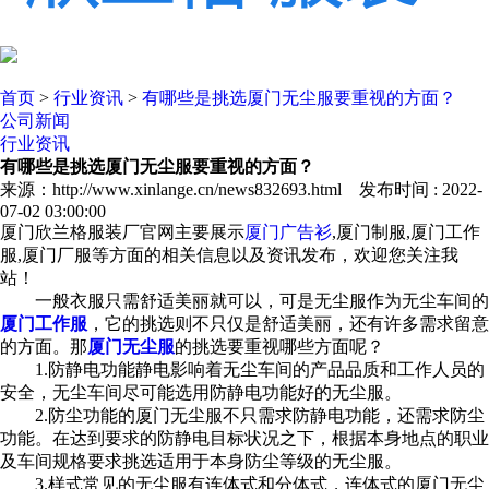
首页
>
行业资讯
>
有哪些是挑选厦门无尘服要重视的方面？
公司新闻
行业资讯
有哪些是挑选厦门无尘服要重视的方面？
来源：http://www.xinlange.cn/news832693.html 发布时间 : 2022-
07-02 03:00:00
厦门欣兰格服装厂官网主要展示
厦门广告衫
,厦门制服,厦门工作
服,厦门厂服等方面的相关信息以及资讯发布，欢迎您关注我
站！
一般衣服只需舒适美丽就可以，可是无尘服作为无尘车间的
厦门工作服
，它的挑选则不只仅是舒适美丽，还有许多需求留意
的方面。那
厦门无尘服
的挑选要重视哪些方面呢？
1.防静电功能静电影响着无尘车间的产品品质和工作人员的
安全，无尘车间尽可能选用防静电功能好的无尘服。
2.防尘功能的厦门无尘服不只需求防静电功能，还需求防尘
功能。在达到要求的防静电目标状况之下，根据本身地点的职业
及车间规格要求挑选适用于本身防尘等级的无尘服。
3.样式常见的无尘服有连体式和分体式，连体式的厦门无尘