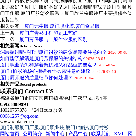
厦门广告衫怎么样？厦门制服哪家便宜？厦门工作服,厦门厨师
服哪家好？厦门厂服好不好？厦门劳保服哪里找？厦门制服,厦
门工作服,厦门厂服怎么联系？厦门欣兰格服装厂主要提供各类
服装定制。
相关标签：
厦门无尘服
,
厦门职业装
,
厦门食品服
,
上一条：
厦门广告衫哪种印刷工艺好
下一条：
厦门劳保服与一般作业服的区别
相关新闻
Related News
深层探讨哪些打理厦门衬衫的建议是需要注意的？
2026-08-09
如何能了解清楚厦门劳保服的关键结构?
2026-08-05
厦门职业装怎样穿着既优雅又有品位的要点？
2026-07-28
厦门T恤衫的核心指标有什么需注意的建议？
2026-07-16
厦门厨师服的质量细节如何处理？
2026-07-04
相关产品
Recent products
联系我们 Contact US
福建省厦门市同安区西柯镇潘涂村三落里563号4层
0592-8889993
18020757378 / 24 Hours 服务
80661257@qq.com
www.xinlange.cn
厦门制服厦门厂服,厦门职业装,厦门T恤衫,厦门衬衫
网站首页
|
公司简介
|
新闻中心
|
产品中心
|
联系我们
|
XML
|
网