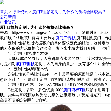
首页
>
行业资讯
>
厦门T恤衫定制，为什么的价格会比较高？
公司新闻
行业资讯
厦门T恤衫定制，为什么的价格会比较高？
来源：http://www.xinlange.cn/news924585.html 发布时间 : 2023-03
厦门欣兰格服装厂官网主要展示
厦门广告衫
,厦门制服,厦门工
定制T恤衫是指依据客户的具体要求定做的服装，这种定制T
他人衣服的方式价格会这么高。接下来小编为我们介绍一下为什
1、定制T恤衫成产本钱
大规模成产的衣服，人家都是流水线的成产，流水线就是一个
可是相对
厦门T恤衫
定制，因为自身的量少，没有那个工厂会给
2、定制T恤衫印花本钱
定制T恤衫价格比较高有一个非常重要的原因就是印花本钱比
忽略不计了，可是对于定制T恤衫的印花费用就相对比较高了。
定制T恤衫价格，为什么定制厦门T恤衫的价格会比较高？
T社定制，多款、多色优质100%
厦门纯棉T恤
底衫采用每平
肤。染料与印花原浆均为婴儿级的健康规范，0荧光增光剂、0
高贵不贵的定制厦门T恤衫。