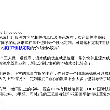
-17 03:00:00
作服,厦门厂服等方面的相关信息以及资讯发布，欢迎您关注我站！
恤衫的运营形式在国外也叫做个性化定制。可是这种定制T恤衫
么
厦门T恤衫定制
的价格会比较高?
工人做一道程序，流水线的优点就是速度非常的快并且流水线
你流水线作业的，所以定制T恤衫的本钱就会比较高了。
较高。正常的批量衣服的出产，你只要一个印花底稿就可以成
因为正常情况下，定制厦门T恤衫的数量不会太多，也就导致了
方码5.3盎司以上的棉料，源自100%有机栽培棉花，OCIA国
有害染料、0甲醛。同时2倍的工艺目标让印花图画平整清晰,重