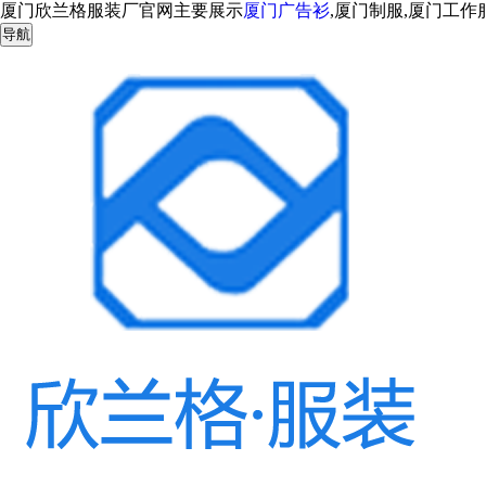
厦门欣兰格服装厂官网主要展示
厦门广告衫
,厦门制服,厦门工
导航