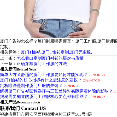
厦门广告衫怎么样？厦门制服哪家便宜？厦门工作服,厦门厨师
定制。
相关标签：
厦门T恤衫
,
厦门T恤衫定制
,
厦门无尘服
,
上一条：
怎么看出定制厦门衬衫的层次与质量
下一条：
正确穿戴厦门工作服的方法
相关新闻
Related News
简单大方又舒适的厦门工作服要如何才能实现？
2026-07-24
厦门T恤衫的核心指标有什么需注意的建议？
2026-07-16
剖析哪些是制作厦门厂服的关键？
2026-07-12
解析厦门广告衫面料选择与工艺差异对实际穿着体验的影响？
2
揭秘需要知道的厦门工作服核心要点都有哪些？
2026-06-26
相关产品
Recent products
联系我们 Contact US
福建省厦门市同安区西柯镇潘涂村三落里563号4层