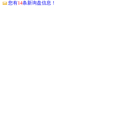
！
您有
14
条新询盘信息！