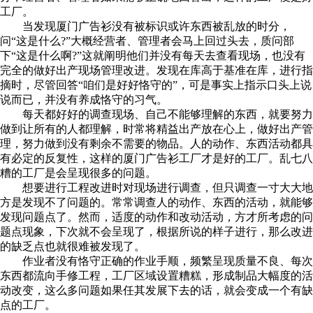
工厂。
当发现厦门广告衫没有被标识或许东西被乱放的时分，
问“这是什么?”大概经营者、管理者会马上回过头去，质问部
下“这是什么啊?”这就阐明他们并没有每天去查看现场，也没有
完全的做好出产现场管理改进。发现在库高于基准在库，进行指
摘时，尽管回答“咱们是好好恪守的”，可是事实上指示口头上说
说而已，并没有养成恪守的习气。
每天都好好的调查现场、自己不能够理解的东西，就要努力
做到让所有的人都理解，时常将精益出产放在心上，做好出产管
理，努力做到没有剩余不需要的物品。人的动作、东西活动都具
有必定的反复性，这样的厦门广告衫工厂才是好的工厂。乱七八
糟的工厂是会呈现很多的问题。
想要进行工程改进时对现场进行调查，但只调查一寸大大地
方是发现不了问题的。常常调查人的动作、东西的活动，就能够
发现问题点了。然而，适度的动作和改动活动，方才所考虑的问
题点现象，下次就不会呈现了，根据所说的样子进行，那么改进
的缺乏点也就很难被发现了。
作业者没有恪守正确的作业手顺，频繁呈现质量不良、每次
东西都流向手修工程，工厂区域设置糟糕，形成制品大幅度的活
动改变，这么多问题如果任其发展下去的话，就会变成一个有缺
点的工厂。