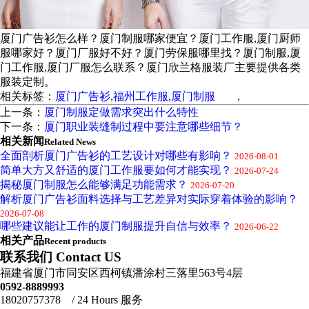
厦门广告衫怎么样？厦门制服哪家便宜？厦门工作服,厦门厨师
服哪家好？厦门厂服好不好？厦门劳保服哪里找？厦门制服,厦
门工作服,厦门厂服怎么联系？厦门欣兰格服装厂主要提供各类
服装定制。
相关标签：
厦门广告衫
,
福州工作服
,
厦门制服
,
上一条：
厦门制服定做需求突出什么特性
下一条：
厦门职业装缝制过程中要注意哪些细节？
相关新闻
Related News
全面剖析厦门广告衫的工艺设计对哪些有影响？
2026-08-01
简单大方又舒适的厦门工作服要如何才能实现？
2026-07-24
揭秘厦门制服怎么能够满足功能需求？
2026-07-20
解析厦门广告衫面料选择与工艺差异对实际穿着体验的影响？
2026-07-08
哪些建议能让工作的厦门制服提升自信与效率？
2026-06-22
相关产品
Recent products
联系我们 Contact US
福建省厦门市同安区西柯镇潘涂村三落里563号4层
0592-8889993
18020757378 / 24 Hours 服务