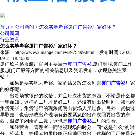
首页
>
公司新闻
>
怎么实地考察厦门广告衫厂家好坏？
公司新闻
行业资讯
怎么实地考察厦门广告衫厂家好坏？
来源：http://www.xinlange.cn/news975499.html 发布时间 : 2023-
09-21 18:46:00
厦门欣兰格服装厂官网主要展示
厦门广告衫
,厦门制服,厦门工作
服,厦门厂服等方面的相关信息以及资讯发布，欢迎您关注我
站！
如果是要实地去考察厂家的话又改怎么判别
厦门广告衫
厂家
的好坏呢?
出货场被很好的收拾，并且每次出货的东西，不论是什么都
一望而知，这样的工厂才是好工厂。还没有到出货时间，却已经
集货完毕，集货过早的现象阐明出货场人员过多。另外，货物过
早取走，也会形成出产现场有必要紧急的出产次回要出货的东
西，浪费了剩余的工数，这也是
厦门广告衫
工厂的浪费。
和经营者、管理者一同巡视现场的时分，问“这是什么”的时
分，经营者、管理者如果能够正确地回答出，这样的工厂便是好