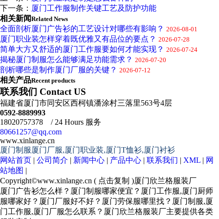
下一条：
厦门工作服制作关键工艺及防护功能
相关新闻
Related News
全面剖析厦门广告衫的工艺设计对哪些有影响？
2026-08-01
厦门职业装怎样穿着既优雅又有品位的要点？
2026-07-28
简单大方又舒适的厦门工作服要如何才能实现？
2026-07-24
揭秘厦门制服怎么能够满足功能需求？
2026-07-20
剖析哪些是制作厦门厂服的关键？
2026-07-12
相关产品
Recent products
联系我们 Contact US
福建省厦门市同安区西柯镇潘涂村三落里563号4层
0592-8889993
18020757378 / 24 Hours 服务
80661257@qq.com
www.xinlange.cn
厦门制服厦门厂服,厦门职业装,厦门T恤衫,厦门衬衫
网站首页
|
公司简介
|
新闻中心
|
产品中心
|
联系我们
|
XML
|
网
站地图
|
Copyright©
www.xinlange.cn
(
点击复制
)厦门欣兰格服装厂
厦门广告衫怎么样？厦门制服哪家便宜？厦门工作服,厦门厨师
服哪家好？厦门厂服好不好？厦门劳保服哪里找？厦门制服,厦
门工作服,厦门厂服怎么联系？厦门欣兰格服装厂主要提供各类