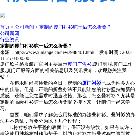
首页
>
公司新闻
>
定制的厦门衬衫晾干后怎么折叠？
公司新闻
行业资讯
定制的厦门衬衫晾干后怎么折叠？
来源：http://www.xinlange.cn/news988461.html 发布时间 : 2023-
11-25 03:00:00
厦门欣兰格服装厂官网主要展示
厦门广告衫
,厦门制服,厦门工作
服,厦门厂服等方面的相关信息以及资讯发布，欢迎您关注我
站！
在追求时尚与质量的今日，定制的
厦门衬衫
已成为许多人心
中的佳品。但是，正确的折叠办法不只能让您的衬衫坚持如新的
质感，还能让您在需求时迅速收拾。那么，怎么叠衬衫？尤其是
定制的高级衬衫晾干后怎么折叠呢？接下来，让咱们一起来学
习。
首要，咱们需求了解怎么用标准的办法叠衬衫。叠衬衫的办
法并不杂乱，首要分为以下几个过程：
1.将衬衫放在平整的表面上，保证没有皱纹。如果有或许，
建议使用纯棉布料作为垫子，以防止衬衫在折叠过程中遭到擦