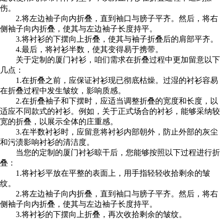
伤。
2.将左边袖子向内折叠，直到袖口与膀子平齐。然后，将右
侧袖子向内折叠，使其与左边袖子长度持平。
3.将衬衫的下摆向上折叠，使其与袖子折叠后的肩部平齐。
4.最后，将衬衫半数，使其变得易于携带。
关于定制的厦门衬衫，咱们需求在折叠过程中更加留意以下
几点：
1.在折叠之前，应保证衬衫现已彻底枯燥。过湿的衬衫容易
在折叠过程中发生皱纹，影响质感。
2.在折叠袖子和下摆时，应适当调整折叠的宽度和长度，以
适应不同款式的衬衫。例如，关于正式场合的衬衫，能够采纳较
宽的折叠，以展示全体的庄重感。
3.在半数衬衫时，应留意将衬衫内部朝外，防止外部的灰尘
和污渍影响衬衫的清洁度。
当您的定制的厦门衬衫晾干后，您能够按照以下过程进行折
叠：
1.将衬衫平放在平整的表面上，用手指轻轻收拾剩余的皱
纹。
2.将左边袖子向内折叠，直到袖口与膀子平齐。然后，将右
侧袖子向内折叠，使其与左边袖子长度持平。
3.将衬衫的下摆向上折叠，再次收拾剩余的皱纹。