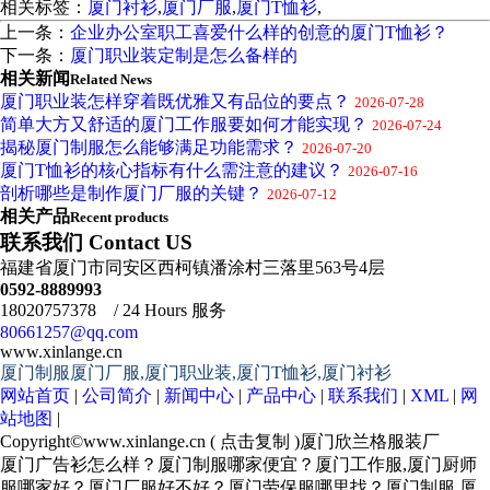
相关标签：
厦门衬衫
,
厦门厂服
,
厦门T恤衫
,
上一条：
企业办公室职工喜爱什么样的创意的厦门T恤衫？
下一条：
厦门职业装定制是怎么备样的
相关新闻
Related News
厦门职业装怎样穿着既优雅又有品位的要点？
2026-07-28
简单大方又舒适的厦门工作服要如何才能实现？
2026-07-24
揭秘厦门制服怎么能够满足功能需求？
2026-07-20
厦门T恤衫的核心指标有什么需注意的建议？
2026-07-16
剖析哪些是制作厦门厂服的关键？
2026-07-12
相关产品
Recent products
联系我们 Contact US
福建省厦门市同安区西柯镇潘涂村三落里563号4层
0592-8889993
18020757378 / 24 Hours 服务
80661257@qq.com
www.xinlange.cn
厦门制服厦门厂服,厦门职业装,厦门T恤衫,厦门衬衫
网站首页
|
公司简介
|
新闻中心
|
产品中心
|
联系我们
|
XML
|
网
站地图
|
Copyright©
www.xinlange.cn
(
点击复制
)厦门欣兰格服装厂
厦门广告衫怎么样？厦门制服哪家便宜？厦门工作服,厦门厨师
服哪家好？厦门厂服好不好？厦门劳保服哪里找？厦门制服,厦