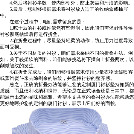
4.然后将衬衫半数，使内部朝外，防止灰尘和污渍的影响。
5.最后，您能够根据需求将衬衫放入适宜的收纳盒或抽屉
中。
在这个过程中，咱们需求留意的是：
1.晾干后的衬衫或许依然有些湿润，因此咱们需求耐性等候
衬衫彻底枯燥后再进行折叠。
2.在折叠过程中，尽量坚持轻柔的动作，防止用力过度导致
面料受损。
3.关于不同材质的衬衫，咱们需求采纳不同的折叠办法。例
如，关于较柔软的面料，咱们能够挑选将下摆向上折叠两次，以
削减皱纹的发生。
4.在折叠完成后，咱们能够根据需求使用少量衣物除皱喷雾
或蒸汽熨斗来去除剩余的皱纹，并坚持衬衫的整齐感。
总之，正确的折叠办法能够让您的定制厦门衬衫坚持如新的
质感，而且便利收纳和携带。无论是在正式场合还是日常中，都
能展示出您的品味和高雅。希望本文共享的叠衬衫办法能帮助您
更好地呵护您的定制的厦门衬衫，展示出它们好的面貌。