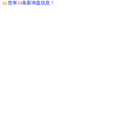
！
您有
14
条新询盘信息！