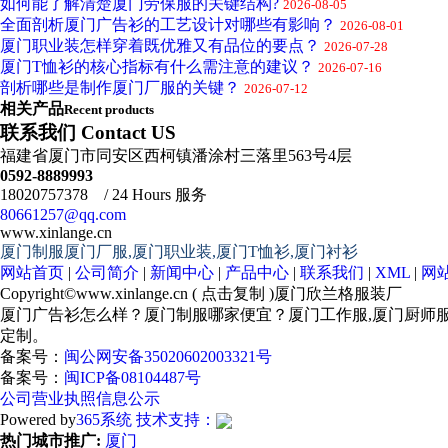
如何能了解清楚厦门劳保服的关键结构?
2026-08-05
全面剖析厦门广告衫的工艺设计对哪些有影响？
2026-08-01
厦门职业装怎样穿着既优雅又有品位的要点？
2026-07-28
厦门T恤衫的核心指标有什么需注意的建议？
2026-07-16
剖析哪些是制作厦门厂服的关键？
2026-07-12
相关产品
Recent products
联系我们 Contact US
福建省厦门市同安区西柯镇潘涂村三落里563号4层
0592-8889993
18020757378 / 24 Hours 服务
80661257@qq.com
www.xinlange.cn
厦门制服厦门厂服,厦门职业装,厦门T恤衫,厦门衬衫
网站首页
|
公司简介
|
新闻中心
|
产品中心
|
联系我们
|
XML
|
网
Copyright©
www.xinlange.cn
(
点击复制
)厦门欣兰格服装厂
厦门广告衫怎么样？厦门制服哪家便宜？厦门工作服,厦门厨师
定制。
备案号：
闽公网安备35020602003321号
备案号：
闽ICP备08104487号
公司营业执照信息公示
Powered by
365系统
技术支持：
热门城市推广:
厦门