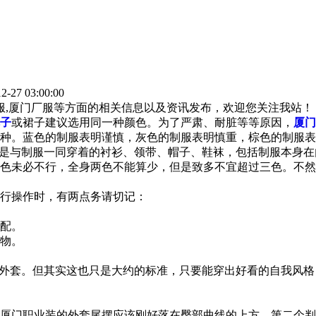
-27 03:00:00
作服,厦门厂服等方面的相关信息以及资讯发布，欢迎您关注我站！
子
或裙子建议选用同一种颜色。为了严肃、耐脏等等原因，
厦门
种。蓝色的制服表明谨慎，灰色的制服表明慎重，棕色的制服表
是与制服一同穿着的衬衫、领带、帽子、鞋袜，包括制服本身在
色未必不行，全身两色不能算少，但是致多不宜超过三色。不然
行操作时，有两点务请切记：
配。
物。
外套。但其实这也只是大约的标准，只要能穿出好看的自我风格
门职业装的外套尾摆应该刚好落在臀部曲线的上方。第二个判