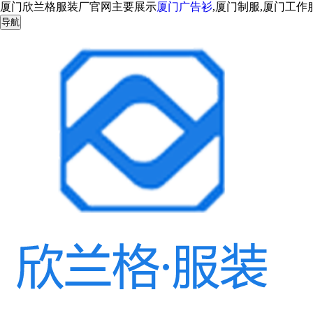
厦门欣兰格服装厂官网主要展示
厦门广告衫
,厦门制服,厦门工
导航