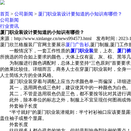
首页
>
公司新闻
>
厦门职业装设计要知道的小知识有哪些？
公司新闻
行业资讯
厦门职业装设计要知道的小知识有哪些？
来源：http://www.xinlange.cn/news994573.html 发布时间 : 2023-12
厦门欣兰格服装厂官网主要展示
厦门广告衫
,厦门制服,厦门工
一般情况下，一套工作性质的
厦门职业装
里，上衣、
厦门裤
所挑选的符合如上要求的颜色，大体上仅有蓝、灰、棕、黑等几
为制服进行颜色调配时，总体上要坚持“三色原则”首要要求
的效果比较佳。详细而言，商务人士在穿厦门职业装时，全身一
人士简练大方的全体风格。
厦门职业装穿着与调配上应当力求颜色单一而偏深，详细进
其一，选用两色或三色时，建议使其中的一种颜色为白色。
其二，不管是选用双色仍是三色，都不要按等比对其进行调
此外，除本单位的标志之外，制服上不宜呈现任何图画或饰
外套袖子长度
“半寸就好”的厦门职业装潜规则：半寸衬衫袖口应该要显露
盖住袖子或整个显露。
外套长度
往往很多人都会疏忽的地方，但却是影响身型比例的重点！厦