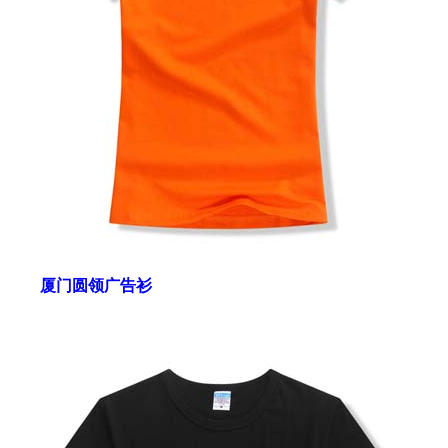
厦门圆领广告衫