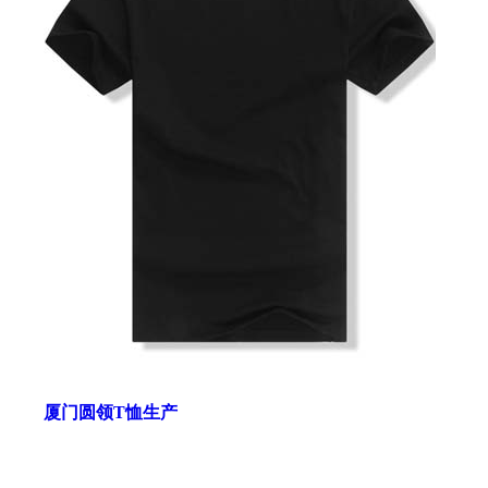
厦门圆领T恤生产