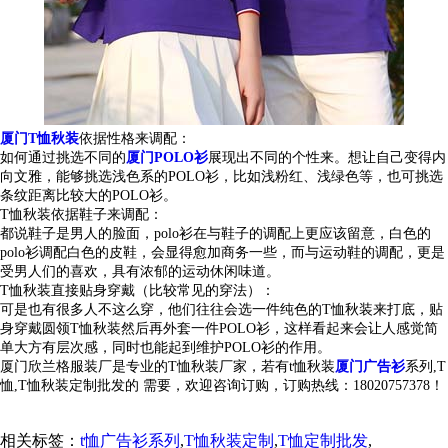
厦门T恤秋装
依据性格来调配：
如何通过挑选不同的
厦门POLO衫
展现出不同的个性来。想让自己变得内
向文雅，能够挑选浅色系的POLO衫，比如浅粉红、浅绿色等，也可挑选
条纹距离比较大的POLO衫。
T恤秋装
依据鞋子来调配：
都说鞋子是男人的脸面，polo衫在与鞋子的调配上更应该留意，白色的
polo衫调配白色的皮鞋，会显得愈加商务一些，而与运动鞋的调配，更是
受男人们的喜欢，具有浓郁的运动休闲味道。
T恤秋装
直接贴身穿戴（比较常见的穿法）：
可是也有很多人不这么穿，他们往往会选一件纯色的T恤秋装来打底，贴
身穿戴圆领T恤秋装然后再外套一件POLO衫，这样看起来会让人感觉简
单大方有层次感，同时也能起到维护POLO衫的作用。
厦门欣兰格服装厂是专业的
T
恤秋装
厂家
，若有
t恤秋装
厦门广告衫
系列,T
恤
,T恤秋装
定制
批发
的 需要，欢迎咨询订购，订购热线：18020757378！
相关标签：
t恤广告衫系列
,
T恤秋装定制
,
T恤定制批发
,