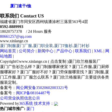
厦门速干t恤
联系我们 Contact US
福建省厦门市同安区西柯镇潘涂村三落里563号4层
0592-8889993
18020757378 / 24 Hours 服务
80661257@qq.com
www.xinlange.cn
厦门制服厦门厂服,厦门职业装,厦门T恤衫,厦门衬衫
网站首页
|
公司简介
|
新闻中心
|
产品中心
|
联系我们
|
XML
|
网
站地图
|
Copyright©
www.xinlange.cn
(
点击复制
)厦门欣兰格服装厂
厦门广告衫怎么样？厦门制服哪家便宜？厦门工作服,厦门厨师
服哪家好？厦门厂服好不好？厦门劳保服哪里找？厦门制服,厦
门工作服,厦门厂服怎么联系？厦门欣兰格服装厂主要提供各类
服装定制。
备案号：
闽公网安备35020602003321号
备案号：
闽ICP备08104487号
公司营业执照信息公示
Powered by
365系统
技术支持：
热门城市推广:
厦门