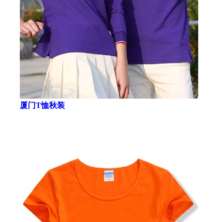
厦门T恤秋装