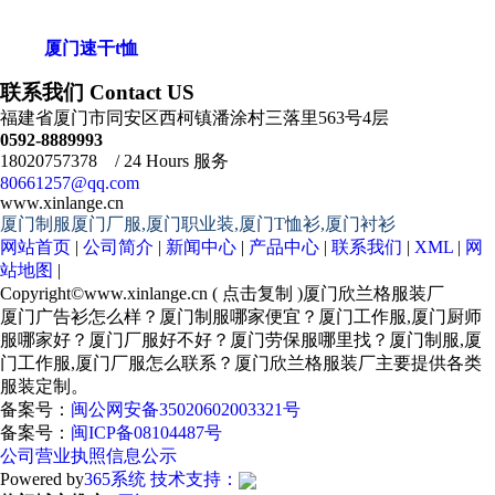
厦门速干t恤
联系我们 Contact US
福建省厦门市同安区西柯镇潘涂村三落里563号4层
0592-8889993
18020757378 / 24 Hours 服务
80661257@qq.com
www.xinlange.cn
厦门制服厦门厂服,厦门职业装,厦门T恤衫,厦门衬衫
网站首页
|
公司简介
|
新闻中心
|
产品中心
|
联系我们
|
XML
|
网
站地图
|
Copyright©
www.xinlange.cn
(
点击复制
)厦门欣兰格服装厂
厦门广告衫怎么样？厦门制服哪家便宜？厦门工作服,厦门厨师
服哪家好？厦门厂服好不好？厦门劳保服哪里找？厦门制服,厦
门工作服,厦门厂服怎么联系？厦门欣兰格服装厂主要提供各类
服装定制。
备案号：
闽公网安备35020602003321号
备案号：
闽ICP备08104487号
公司营业执照信息公示
Powered by
365系统
技术支持：