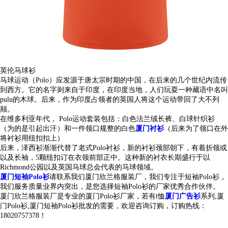
英伦马球衫
马球运动（Polo）应发源于唐太宗时期的中国，在后来的几个世纪内流传
到西方。它的名字则来自于印度，在印度当地，人们玩耍一种藏语中名叫
pulu的木球。后来，作为印度占领者的英国人将这个运动带回了大不列
颠。
在维多利亚年代， Polo运动套装包括：白色法兰绒长裤、白球针织衫
（为的是引起出汗）和一件领口规整的白色
厦门衬衫
（后来为了领口在外
将衬衫用纽扣扣上）
后来，泽西衫渐渐代替了老式Polo衬衫，新的衬衫颈部朝下，有着折领或
以及长袖，5颗纽扣订在衣领前部正中。这种新的衬衣长期盛行于以
Richmond公园以及英国马球总会代表的马球领域。
厦门短袖Polo衫
请联系我们厦门欣兰格服装厂，我们专注于
短袖Polo衫
，
我们服务质量业界内突出，是您选择
短袖Polo衫
的厂家优秀合作伙伴。
厦门欣兰格服装厂是专业的
厦门
Polo衫厂家
，若有
t恤
厦门广告衫
系列,
厦
门
Polo衫,
厦门
短袖Polo衫
批发
的需要，欢迎咨询订购，订购热线：
18020757378！