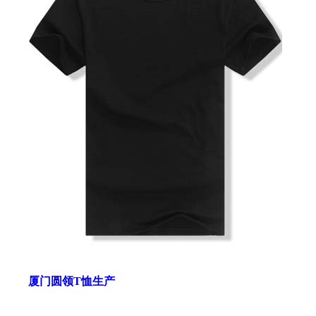
厦门圆领T恤生产