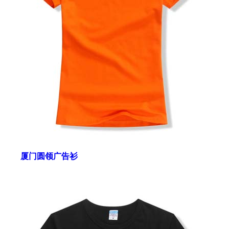
厦门圆领广告衫