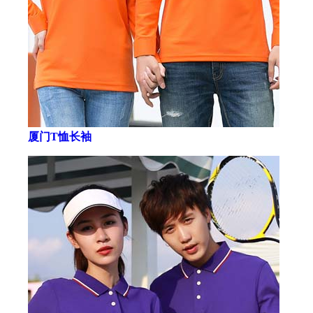
厦门T恤长袖