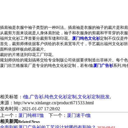
插肩袖是衣服中袖子类型的一种叫法。插肩袖是衣服的袖子的裁片是和肩
从裁剪方面来说就是人身体肩肘处，袖子和衣服身的剪裁和平常穿的衣服
福州文化衫
工序首要分裁剪车缝和印花。
厦门纯色文化衫
定制
不仅仅是件
首先，裁剪师傅依据客户供给的衣长肩宽等尺寸，手艺裁出
福州
文化衫胚
面料依据样板由机器裁片。
裁好的片将送到印花工厂印花。
规划师供给的规划搞将交给专业制版公司依据要求制造出菲林片。每个色
厦门欣兰格服装厂是专业的
纯色文化衫定制
，若有
t恤
厦门广告衫
系列,
纯
相关标签：
t恤
,
广告衫
,
​纯色文化衫定制
,
​文化衫定制批发
,
来源：http://www.xinlange.cn/product671533.html
发布时间 : 2021-01-07 17:28:02
上一个：
厦门纯棉T恤
下一个：
厦门速干t恤
相关新闻
Related News
全面剖析厦门广告衫的工艺设计对哪些有影响？
2026-08-01