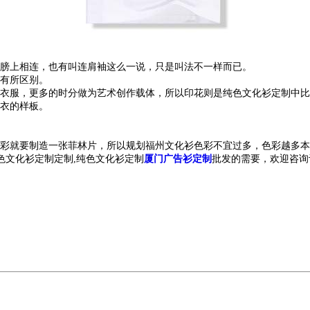
膀上相连，也有叫连肩袖这么一说，只是叫法不一样而已。
有所区别。
衣服，更多的时分做为艺术创作载体，所以印花则是
纯色文化衫
定制
中比
衣的样板。
彩就要制造一张菲林片，所以规划
福州
文化衫色彩不宜过多，色彩越多本
色文化衫定制
定制,
纯色文化衫定制
厦门广告衫定制
批发
的需要，欢迎咨询订购