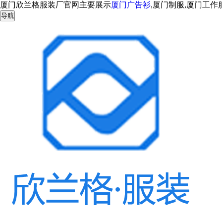
厦门欣兰格服装厂官网主要展示
厦门广告衫
,厦门制服,厦门工
导航