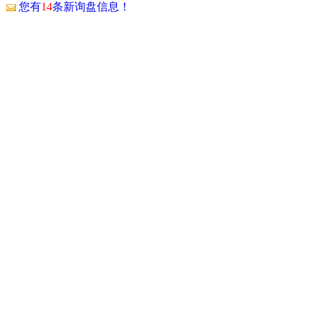
！
您有
14
条新询盘信息！