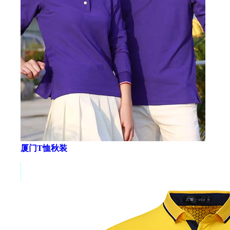
厦门T恤秋装